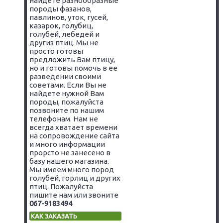
найдете разнообразные
породы фазанов,
павлинов, уток, гусей,
казарок, голубиц,
голубей, лебедей и
другиз птиц. Мы не
просто готовы
предложить Вам птицу,
но и готовы помочь в ее
разведении своими
советами. Если Вы не
найдете нужной Вам
породы, пожалуйста
позвоните по нашим
телефонам. Нам не
всегда хватает времени
на сопровождение сайта
и много информации
прорсто не занесено в
базу нашего магазина.
Мы имеем много пород
голубей, горлиц и других
птиц. Пожалуйста
пишите нам или звоните
067-9183494
КАК ЗАКАЗАТЬ