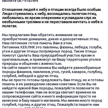
звоните 067-9183494
Отношение людей к небу и птицам всегда было особым.
Люди стремились к небу, восхищались полетом птиц,
любовались их ярким оперением и услаждали слух их
необычными трелями и не переставали мечтать о небе и
полетах.
Мы предлагаем Вам обратить внимание на на
приобретение домашних, диких и декоративных птиц.
Наш питомник готов помочь Вам в этом.
Питомник КЕКЛИК это павлины, фазаны, лебеди, голуби,
утки и другие птицы популярных пород. Такие птицы
помогут сделать Ваш приусадебный участок ярким и
оригинальным, и привнесут на Вашу территорию уголок
природы и общения с живностью.
На сайте нашего питомника Вы найдете разнообразные
породы фазанов, павлинов, уток, гусей, казарок, голубиц,
голубей, лебедей и других птиц.
Мы не просто готовы предложить Вам птицу, но и готовы
помочь в ее разведении своими советами. Если Вы не
найдете нужной Вам породы, пожалуйста позвоните по
нашим телефонам. Нам не всегда хватает времени на
сопровождение сайта и много информации просто не
занесено в базу нашего магазина. Мы имеем много пород
голубей, горлиц и других птиц. Пожалуйста пишите нам