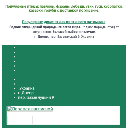
Популярные птицы: павлины, фазаны, лебеди, утки, гуси, куропатки,
казарки, голуби с доставкой по Украине.
Популярные дикие птицы из птичьего питомника
.
Редкие птицы дикой природы со всего мира.
Редкие породы птиц от
энтузиастов.
Большой выбор и наличие.
г. Днепр, пер. Базавлуцкий 9, Украина
О нас
О доставке
Условия соглашения
Связаться с нами
Карта сайта
SiteMap
068-2687777
099-4687777
Украина
г. Днепр
пер. Базавлуцкий 9
Перепел расписной
300.00 грн.