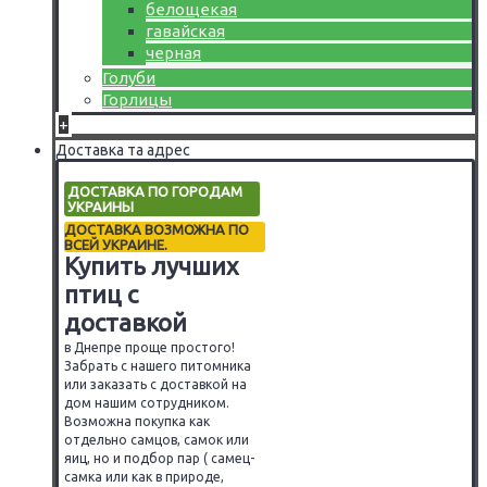
белощекая
гавайская
черная
Голуби
Горлицы
+
Доставка та адрес
ДОСТАВКА ПО ГОРОДАМ
УКРАИНЫ
ДОСТАВКА ВОЗМОЖНА ПО
ВСЕЙ УКРАИНЕ.
Купить лучших
птиц с
доставкой
в Днепре проще простого!
Забрать с нашего питомника
или заказать с доставкой на
дом нашим сотрудником.
Возможна покупка как
отдельно самцов, самок или
яиц, но и подбор пар ( самец-
самка или как в природе,