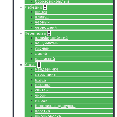
бронзовокрылый
Лебеди
+
шипун
кликун
черный
черношеий
Перепела
+
калифорнийский
чешуйчатый
горный
дикий
расписной
Утки
+
мандаринка
каролинка
огарь
пеганка
свиязь
чирок
нырок
белоликая вдовушка
касатка
широконоска