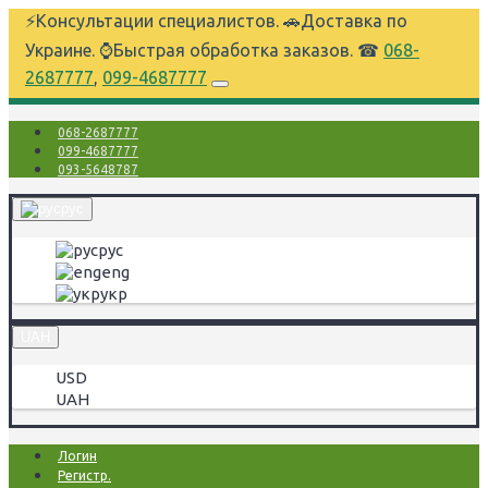
⚡Консультации специалистов. 🚗Доставка по
Украине. ⌚Быстрая обработка заказов. ☎
068-
2687777
,
099-4687777
068-2687777
099-4687777
093-5648787
рус
рус
eng
укр
UAH
USD
UAH
Логин
Регистр.