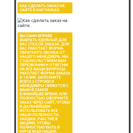
КАК СДЕЛАТЬ ЗАКАЗ НА
САЙТЕ В КАРТИНКАХ.
ВЫ САМИ ВПРАВЕ
ВЫБРАТЬ УДОБНЫЙ ДЛЯ
ВАС СПОСОБ ЗАКАЗА. ДЛЯ
ВАС РАБОТАЕТ ФОРМА
ОБРАТНОГО ЗВОНКА ОТ
НАШЕГО МЕНЕДЖЕРА. МЫ
С УДОВОЛЬСТВИЕМ ВАМ
ПЕРЕЗВОНИМ И ОТВЕТИМ
НА ВСЕ ВАШИ ВОПРОСЫ.
РАБОТАЕТ ФОРМА ЗАКАЗА
В 1 КЛИК. ЗАПОЛНИТЕ
ВСЕГО 2 СТРОКИ И
МЕНЕДЖЕРЫ СВЯЖУТСЯ С
ВАМИ В САМОЕ
БЛИЖАЙШЕЕ ВРЕМЯ. ИЛИ
ПОЛНОСТЬЮ ОФОРМИТЕ
ЗАКАЗ ЧЕРЕЗ САЙТ, ЧТОБЫ
В ДАЛЬНЕЙШЕМ
ИСПОЛЬЗОВАТЬ ВСЕ
НАШИ ПОЛЕЗНОСТИ,
СКИДКИ, УЧАСТИЕ В
АКЦИЯХ, ЧТОБЫ
ПОЛНОСТЬЮ БЫТЬ В
КУРСЕ ВСЕХ НАШИХ