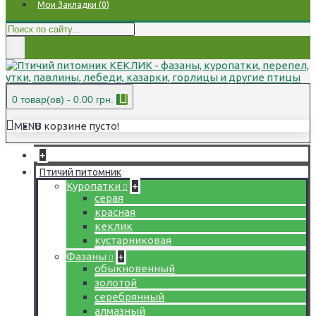
Мои Закладки (
0
)
0 товар(ов) - 0.00 грн.
В корзине пусто!
MENU
+
Птичий питомник
Куропатки
+
серая
красная
кеклик
кустарниковая
Фазаны
+
обыкновенный
золотой
серебрянный
алмазный