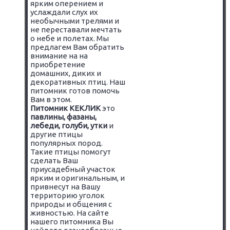
ярким оперением и
услаждали слух их
необычными трелями и
не переставали мечтать
о небе и полетах. Мы
предлагем Вам обратить
внимание на на
приобретение
домашних, диких и
декоративных птиц. Наш
питомник готов помочь
Вам в этом.
Питомник КЕКЛИК
это
павлины, фазаны,
лебеди, голуби, утки
и
другие птицы
популярных пород.
Такие птицы помогут
сделать Ваш
приусадебный участок
ярким и оригинальным, и
привнесут на Вашу
территорию уголок
природы и общения с
живностью. На сайте
нашего питомника Вы