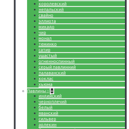
королевский
непальский
свайно
эллиота
микадо
чир
монал
теминко
сатир
ушастый
огненноспинный
серый павлинний
палаванский
коклас
хьюма
Павлины
+
индийский
черноплечий
белый
яванский
сильвер
арлекин