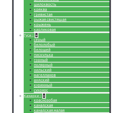
шилохвость
кряква
гривистая
рыжая свистящая
крыжень
карликовая
Гуси
+
серый
белолобый
белошей
пискулька
горный
полярный
нильский
магелланов
андский
куринный
сухонос
Казарки
+
краснозобая
канадская
канадская малая