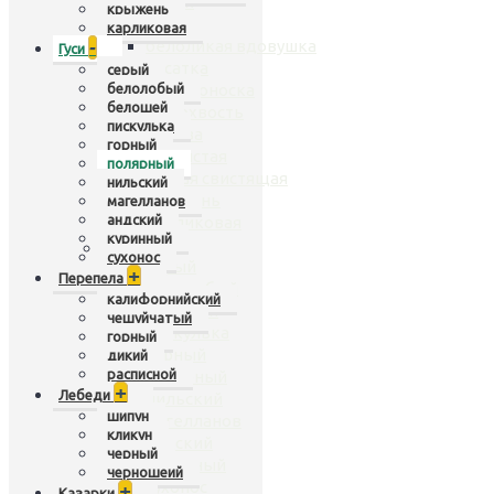
чирок
крыжень
нырок
карликовая
-
белоликая вдовушка
Гуси
касатка
серый
белолобый
широконоска
белошей
шилохвость
пискулька
кряква
горный
гривистая
полярный
рыжая свистящая
нильский
крыжень
магелланов
андский
карликовая
куринный
Гуси
+
сухонос
серый
+
Перепела
белолобый
калифорнийский
белошей
чешуйчатый
пискулька
горный
горный
дикий
расписной
полярный
+
Лебеди
нильский
шипун
магелланов
кликун
андский
черный
куринный
черношеий
сухонос
+
Казарки