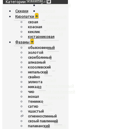
Фазаны
+
Категории
обыкновенный
золотой
Скидки
+
серебрянный
Куропатки
серая
алмазный
красная
королевский
кеклик
непальский
кустарниковая
свайно
+
Фазаны
эллиота
обыкновенный
микадо
золотой
чир
серебрянный
алмазный
монал
королевский
теминко
непальский
сатир
свайно
ушастый
эллиота
огненноспинный
микадо
серый павлинний
чир
монал
палаванский
теминко
коклас
сатир
хьюма
ушастый
Павлины
+
огненноспинный
индийский
серый павлинний
черноплечий
палаванский