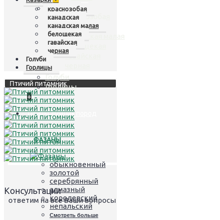
Казарки
+
краснозобая
краснозобая
канадская
канадская малая
канадская
белощекая
канадская малая
гавайская
белощекая
черная
гавайская
Голуби
черная
Горлицы
Голуби
Птичий питомник
Горлицы
+
Птицы лучших пород
ФАЗАНЫ
обыкновенный
золотой
серебрянный
алмазный
Консультации
королевский
- ответим на все Ваши вопросы
непальский
Смотреть больше