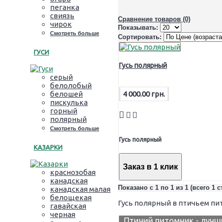
пеганка
свиязь
Сравнение товаров (0)
чирок
Показывать:
Смотреть больше
Сортировать:
ГУСИ
Гусь полярный
серый
белолобый
4 000.00 грн.
белошей
пискулька
горный
полярный
Смотреть больше
Гусь полярный
КАЗАРКИ
Заказ в 1 клик
краснозобая
канадская
Показано с 1 по 1 из 1 (всего 1 
канадская малая
белощекая
Гусь полярный в птичьем пи
гавайская
черная
Птичий питомник - лучш