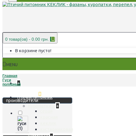
0 товар(ов) - 0.00 грн.
В корзине пусто!
MENU
Главная
Гуси
+
полярный
Стереть фильтр
Птичий питомник
производители
Куропатки
+
серая
красная
кеклик
кустарниковая