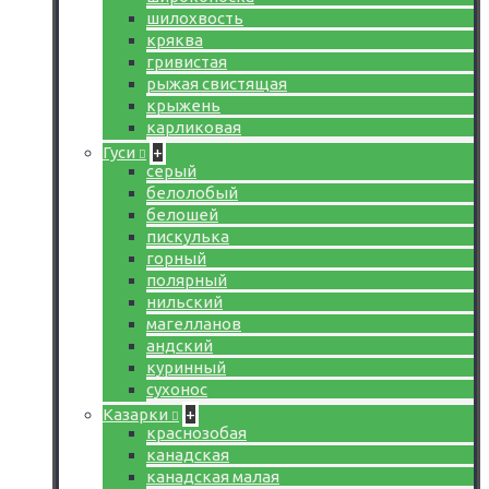
шилохвость
кряква
гривистая
рыжая свистящая
крыжень
карликовая
Гуси
+
серый
белолобый
белошей
пискулька
горный
полярный
нильский
магелланов
андский
куринный
сухонос
Казарки
+
краснозобая
канадская
канадская малая