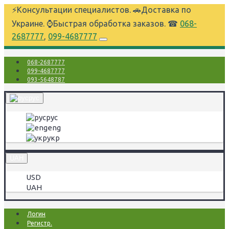
⚡Консультации специалистов. 🚗Доставка по
Украине. ⌚Быстрая обработка заказов. ☎
068-
2687777
,
099-4687777
068-2687777
099-4687777
093-5648787
рус
рус
eng
укр
UAH
USD
UAH
Логин
Регистр.