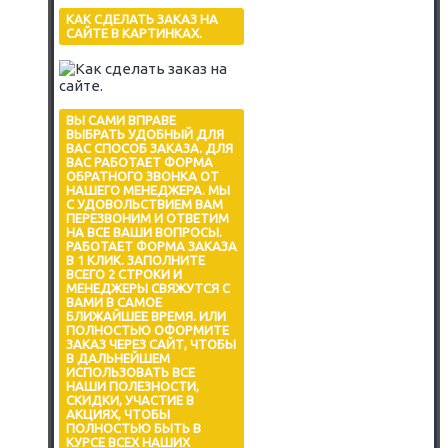
КАК СДЕЛАТЬ ЗАКАЗ НА
САЙТЕ В КАРТИНКАХ.
ВЫ САМИ ВПРАВЕ
ВЫБРАТЬ УДОБНЫЙ ДЛЯ
ВАС СПОСОБ ЗАКАЗА. ДЛЯ
ВАС РАБОТАЕТ ФОРМА
ОБРАТНОГО ЗВОНКА ОТ
НАШЕГО МЕНЕДЖЕРА. МЫ
С УДОВОЛЬСТВИЕМ ВАМ
ПЕРЕЗВОНИМ И ОТВЕТИМ
НА ВСЕ ВАШИ ВОПРОСЫ.
РАБОТАЕТ ФОРМА ЗАКАЗА
В 1 КЛИК. ЗАПОЛНИТЕ
ВСЕГО 2 СТРОКИ И
МЕНЕДЖЕРЫ СВЯЖУТСЯ С
ВАМИ В САМОЕ
БЛИЖАЙШЕЕ ВРЕМЯ. ИЛИ
ПОЛНОСТЬЮ ОФОРМИТЕ
ЗАКАЗ ЧЕРЕЗ САЙТ, ЧТОБЫ
В ДАЛЬНЕЙШЕМ
ИСПОЛЬЗОВАТЬ ВСЕ
НАШИ ПОЛЕЗНОСТИ,
СКИДКИ, УЧАСТИЕ В
АКЦИЯХ, ЧТОБЫ
ПОЛНОСТЬЮ БЫТЬ В
КУРСЕ ВСЕХ НАШИХ