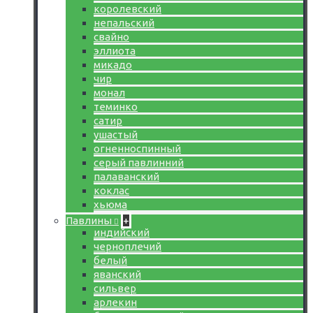
королевский
непальский
свайно
эллиота
микадо
чир
монал
теминко
сатир
ушастый
огненноспинный
серый павлинний
палаванский
коклас
хьюма
Павлины
+
индийский
черноплечий
белый
яванский
сильвер
арлекин