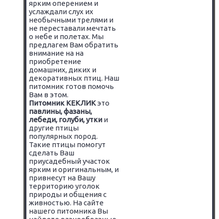
ярким оперением и
услаждали слух их
необычными трелями и
не переставали мечтать
о небе и полетах. Мы
предлагем Вам обратить
внимание на на
приобретение
домашних, диких и
декоративных птиц. Наш
питомник готов помочь
Вам в этом.
Питомник КЕКЛИК
это
павлины, фазаны,
лебеди, голуби, утки
и
другие птицы
популярных пород.
Такие птицы помогут
сделать Ваш
приусадебный участок
ярким и оригинальным, и
привнесут на Вашу
территорию уголок
природы и общения с
живностью. На сайте
нашего питомника Вы