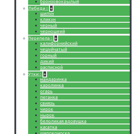
бронзовокрылый
Лебеди
+
шипун
кликун
черный
черношеий
Перепела
+
калифорнийский
чешуйчатый
горный
дикий
расписной
Утки
+
мандаринка
каролинка
огарь
пеганка
свиязь
чирок
нырок
белоликая вдовушка
касатка
широконоска