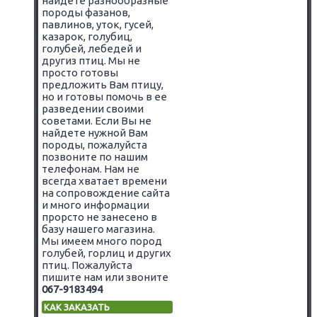
найдете разнообразные
породы фазанов,
павлинов, уток, гусей,
казарок, голубиц,
голубей, лебедей и
другиз птиц. Мы не
просто готовы
предложить Вам птицу,
но и готовы помочь в ее
разведении своими
советами. Если Вы не
найдете нужной Вам
породы, пожалуйста
позвоните по нашим
телефонам. Нам не
всегда хватает времени
на сопровождение сайта
и много информации
прорсто не занесено в
базу нашего магазина.
Мы имеем много пород
голубей, горлиц и других
птиц. Пожалуйста
пишите нам или звоните
067-9183494
КАК ЗАКАЗАТЬ