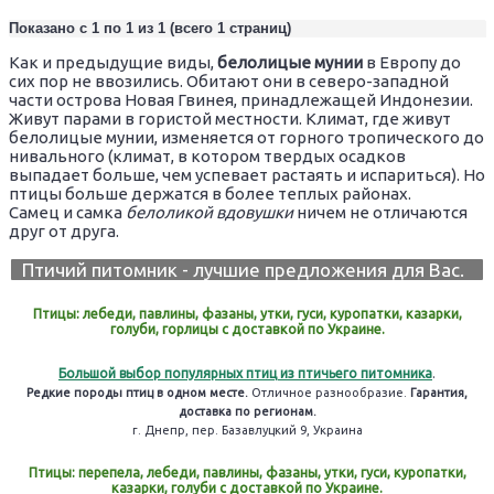
Показано с 1 по 1 из 1 (всего 1 страниц)
Как и предыдущие виды,
белолицые мунии
в Европу до
сих пор не ввозились. Обитают они в северо-западной
части острова Новая Гвинея, принадлежащей Индонезии.
Живут парами в гористой местности. Климат, где живут
белолицые мунии, изменяется от горного тропического до
нивального (климат, в котором твердых осадков
выпадает больше, чем успевает растаять и испариться). Но
птицы больше держатся в более теплых районах.
Самец и самка
белоликой вдовушки
ничем не отличаются
друг от друга.
Птичий питомник - лучшие предложения для Вас.
Птицы: лебеди, павлины, фазаны, утки, гуси, куропатки, казарки,
голуби, горлицы с доставкой по Украине.
Большой выбор популярных птиц из птичьего питомника
.
Редкие породы птиц в одном месте.
Отличное разнообразие.
Гарантия,
доставка по регионам.
г. Днепр, пер. Базавлуцкий 9, Украина
Птицы: перепела, лебеди, павлины, фазаны, утки, гуси, куропатки,
казарки, голуби с доставкой по Украине.