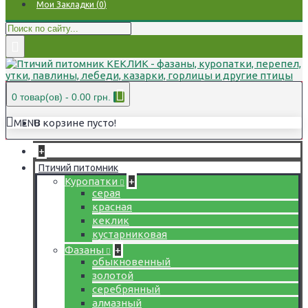
Мои Закладки (
0
)
0 товар(ов) - 0.00 грн.
В корзине пусто!
MENU
+
Птичий питомник
Куропатки
+
серая
красная
кеклик
кустарниковая
Фазаны
+
обыкновенный
золотой
серебрянный
алмазный