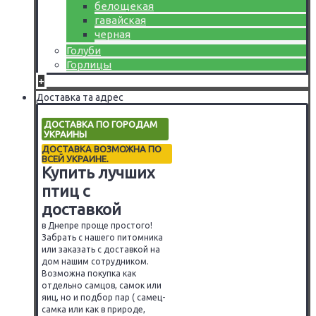
белощекая
гавайская
черная
Голуби
Горлицы
+
Доставка та адрес
ДОСТАВКА ПО ГОРОДАМ
УКРАИНЫ
ДОСТАВКА ВОЗМОЖНА ПО
ВСЕЙ УКРАИНЕ.
Купить лучших
птиц с
доставкой
в Днепре проще простого!
Забрать с нашего питомника
или заказать с доставкой на
дом нашим сотрудником.
Возможна покупка как
отдельно самцов, самок или
яиц, но и подбор пар ( самец-
самка или как в природе,