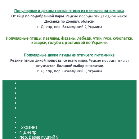
Популярные и декоративные птицы из птичьего питомника
.
От яйца по подобранной пары.
Редкие породы птиц в одном месте.
Доставка по Днепру, области.
г. Днепр, пер. Базавлуцкий 9, Украина
Популярные птицы: павлины, фазаны, лебеди, утки, гуси, куропатки,
казарки, голуби с доставкой по Украине.
Популярные дикие птицы из птичьего питомника
.
Редкие птицы дикой природы со всего мира.
Редкие породы птиц от
энтузиастов.
Большой выбор и наличие.
г. Днепр, пер. Базавлуцкий 9, Украина
О нас
О доставке
Условия соглашения
Связаться с нами
Карта сайта
SiteMap
068-2687777
099-4687777
Украина
г. Днепр
пер. Базавлуцкий 9