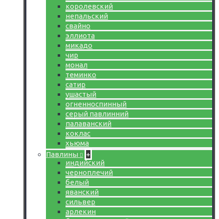
королевский
непальский
свайно
эллиота
микадо
чир
монал
теминко
сатир
ушастый
огненноспинный
серый павлинний
палаванский
коклас
хьюма
Павлины
+
индийский
черноплечий
белый
яванский
сильвер
арлекин