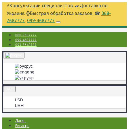
⚡Консультации специалистов. 🚗Доставка по
Украине. ⌚Быстрая обработка заказов. ☎
068-
2687777
,
099-4687777
068-2687777
099-4687777
093-5648787
рус
рус
eng
укр
UAH
USD
UAH
Логин
Регистр.