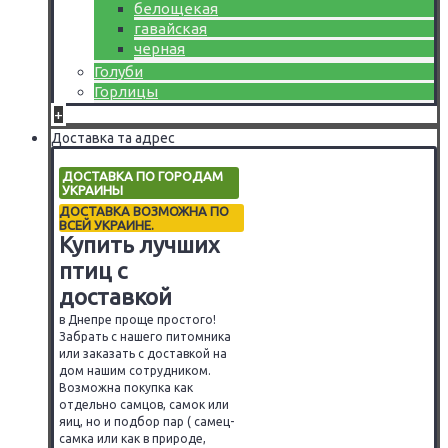
белощекая
гавайская
черная
Голуби
Горлицы
+
Доставка та адрес
ДОСТАВКА ПО ГОРОДАМ
УКРАИНЫ
ДОСТАВКА ВОЗМОЖНА ПО
ВСЕЙ УКРАИНЕ.
Купить лучших
птиц с
доставкой
в Днепре проще простого!
Забрать с нашего питомника
или заказать с доставкой на
дом нашим сотрудником.
Возможна покупка как
отдельно самцов, самок или
яиц, но и подбор пар ( самец-
самка или как в природе,