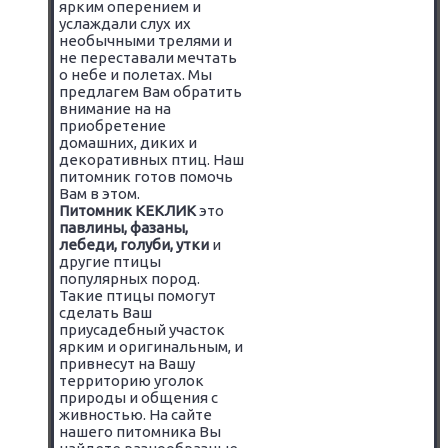
ярким оперением и
услаждали слух их
необычными трелями и
не переставали мечтать
о небе и полетах. Мы
предлагем Вам обратить
внимание на на
приобретение
домашних, диких и
декоративных птиц. Наш
питомник готов помочь
Вам в этом.
Питомник КЕКЛИК
это
павлины, фазаны,
лебеди, голуби, утки
и
другие птицы
популярных пород.
Такие птицы помогут
сделать Ваш
приусадебный участок
ярким и оригинальным, и
привнесут на Вашу
территорию уголок
природы и общения с
живностью. На сайте
нашего питомника Вы