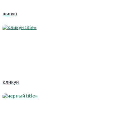
шипун
кликун