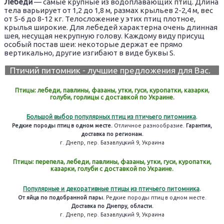
Лебеди
— самые крупные из водоплавающих птиц. Длина
тела варьирует от 1,2 до 1,8 м, размах крыльев 2-2,4 м, вес
от 5-6 до 8-12 кг. Телосложение у этих птиц плотное,
крылья широкие. Для лебедей характерна очень длинная
шея, несущая некрупную голову. Каждому виду присущ
особый постав шеи: некоторые держат ее прямо
вертикально, другие изгибают в виде буквы S.
Птичий питомник - лучшие предложения для Вас.
Птицы: лебеди, павлины, фазаны, утки, гуси, куропатки, казарки,
голуби, горлицы с доставкой по Украине.
Большой выбор популярных птиц из птичьего питомника
.
Редкие породы птиц в одном месте.
Отличное разнообразие.
Гарантия,
доставка по регионам.
г. Днепр, пер. Базавлуцкий 9, Украина
Птицы: перепела, лебеди, павлины, фазаны, утки, гуси, куропатки,
казарки, голуби с доставкой по Украине.
Популярные и декоративные птицы из птичьего питомника
.
От яйца по подобранной пары.
Редкие породы птиц в одном месте.
Доставка по Днепру, области.
г. Днепр, пер. Базавлуцкий 9, Украина