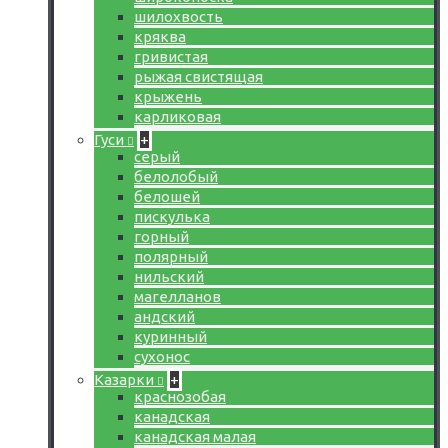
шилохвость
кряква
гривистая
рыжая свистящая
крыжень
карликовая
Гуси
+
серый
белолобый
белошей
пискулька
горный
полярный
нильский
магелланов
андский
куринный
сухонос
Казарки
+
краснозобая
канадская
канадская малая