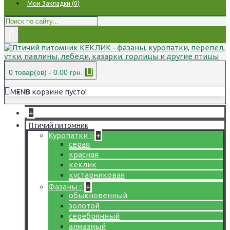
Мои Закладки (
0
)
0 товар(ов) - 0.00 грн.
В корзине пусто!
MENU
+
Птичий питомник
Куропатки
+
серая
красная
кеклик
кустарниковая
Фазаны
+
обыкновенный
золотой
серебрянный
алмазный