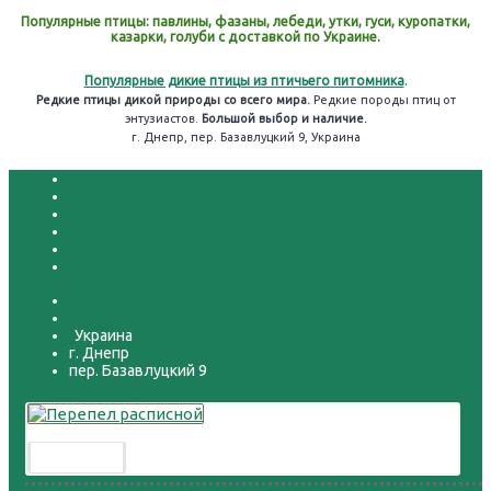
Популярные птицы: павлины, фазаны, лебеди, утки, гуси, куропатки,
казарки, голуби с доставкой по Украине.
Популярные дикие птицы из птичьего питомника
.
Редкие птицы дикой природы со всего мира.
Редкие породы птиц от
энтузиастов.
Большой выбор и наличие.
г. Днепр, пер. Базавлуцкий 9, Украина
О нас
О доставке
Условия соглашения
Связаться с нами
Карта сайта
SiteMap
068-2687777
099-4687777
Украина
г. Днепр
пер. Базавлуцкий 9
Перепел расписной
300.00 грн.