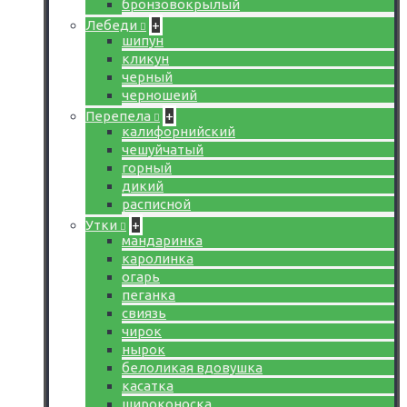
бронзовокрылый
Лебеди
+
шипун
кликун
черный
черношеий
Перепела
+
калифорнийский
чешуйчатый
горный
дикий
расписной
Утки
+
мандаринка
каролинка
огарь
пеганка
свиязь
чирок
нырок
белоликая вдовушка
касатка
широконоска