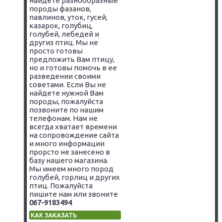
найдете разнообразные
породы фазанов,
павлинов, уток, гусей,
казарок, голубиц,
голубей, лебедей и
другиз птиц. Мы не
просто готовы
предложить Вам птицу,
но и готовы помочь в ее
разведении своими
советами. Если Вы не
найдете нужной Вам
породы, пожалуйста
позвоните по нашим
телефонам. Нам не
всегда хватает времени
на сопровождение сайта
и много информации
прорсто не занесено в
базу нашего магазина.
Мы имеем много пород
голубей, горлиц и других
птиц. Пожалуйста
пишите нам или звоните
067-9183494
КАК ЗАКАЗАТЬ