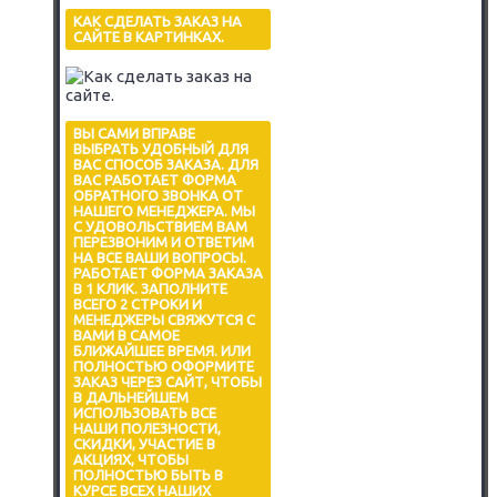
КАК СДЕЛАТЬ ЗАКАЗ НА
САЙТЕ В КАРТИНКАХ.
ВЫ САМИ ВПРАВЕ
ВЫБРАТЬ УДОБНЫЙ ДЛЯ
ВАС СПОСОБ ЗАКАЗА. ДЛЯ
ВАС РАБОТАЕТ ФОРМА
ОБРАТНОГО ЗВОНКА ОТ
НАШЕГО МЕНЕДЖЕРА. МЫ
С УДОВОЛЬСТВИЕМ ВАМ
ПЕРЕЗВОНИМ И ОТВЕТИМ
НА ВСЕ ВАШИ ВОПРОСЫ.
РАБОТАЕТ ФОРМА ЗАКАЗА
В 1 КЛИК. ЗАПОЛНИТЕ
ВСЕГО 2 СТРОКИ И
МЕНЕДЖЕРЫ СВЯЖУТСЯ С
ВАМИ В САМОЕ
БЛИЖАЙШЕЕ ВРЕМЯ. ИЛИ
ПОЛНОСТЬЮ ОФОРМИТЕ
ЗАКАЗ ЧЕРЕЗ САЙТ, ЧТОБЫ
В ДАЛЬНЕЙШЕМ
ИСПОЛЬЗОВАТЬ ВСЕ
НАШИ ПОЛЕЗНОСТИ,
СКИДКИ, УЧАСТИЕ В
АКЦИЯХ, ЧТОБЫ
ПОЛНОСТЬЮ БЫТЬ В
КУРСЕ ВСЕХ НАШИХ