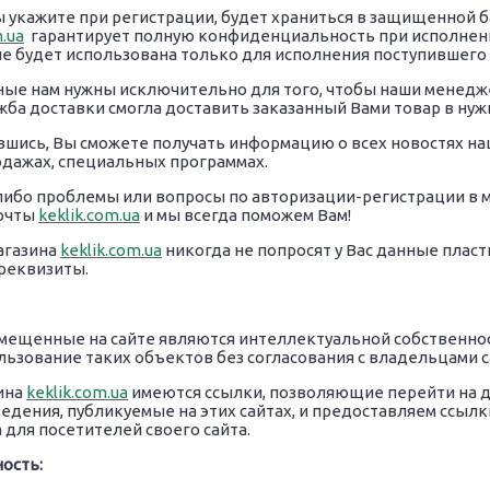
 укажите при регистрации, будет храниться в защищенной б
m.ua
гарантирует полную конфиденциальность при исполнении 
е будет использована только для исполнения поступившего 
ые нам нужны исключительно для того, чтобы наши менедже
ужба доставки смогла доставить заказанный Вами товар в нужн
вшись, Вы сможете получать информацию о всех новостях на
одажах, специальных программах.
-либо проблемы или вопросы по авторизации-регистрации в 
почты
keklik.com.ua
и мы всегда поможем Вам!
агазина
keklik.com.ua
никогда не попросят у Вас данные плас
реквизиты.
мещенные на сайте являются интеллектуальной собственно
льзование таких объектов без согласования с владельцами 
ина
keklik.com.ua
имеются ссылки, позволяющие перейти на д
едения, публикуемые на этих сайтах, и предоставляем ссылк
 для посетителей своего сайта.
ость: