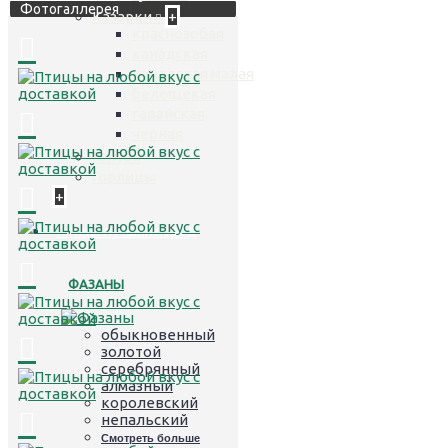
Фотогаллерея
Казарки
+
краснозобая
канадская
канадская малая
белощекая
гавайская
черная
Голуби
Горлицы
+
Птицы лучших пород
ФАЗАНЫ
обыкновенный
золотой
серебрянный
алмазный
королевский
непальский
Смотреть больше