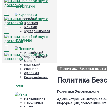
КУРОПАТКИ
серая
красная
кеклик
кустарниковая
ПАВЛИНЫ
индийский
черноплечий
белый
яванский
Политика Безопасности 
сильвер
арлекин
Смотреть больше
Политика Безо
УТКИ
Политика Безопасности
мандаринка
Администрация Интернет-м
каролинка
информации, полученной от
огарь