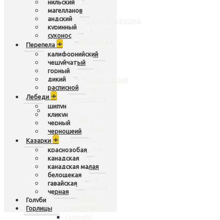
чирок
нильский
нырок
магелланов
андский
белоликая вдовушка
куринный
касатка
сухонос
широконоска
+
Перепела
шилохвость
калифорнийский
кряква
чешуйчатый
гривистая
горный
рыжая свистящая
дикий
расписной
крыжень
+
Лебеди
карликовая
шипун
Гуси
+
кликун
серый
черный
белолобый
черношеий
белошей
+
Казарки
пискулька
краснозобая
горный
канадская
канадская малая
полярный
белощекая
нильский
гавайская
магелланов
черная
андский
Голуби
куринный
Горлицы
сухонос