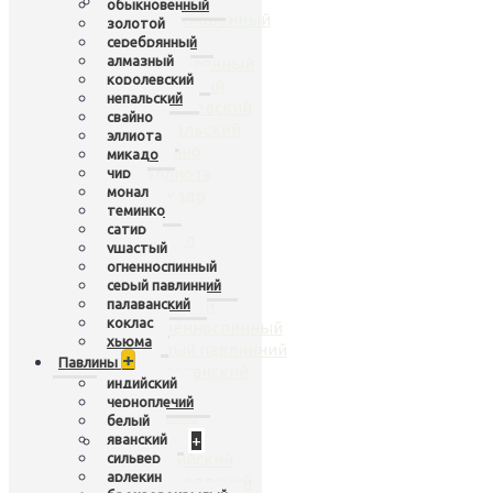
Фазаны
+
обыкновенный
обыкновенный
золотой
золотой
серебрянный
алмазный
серебрянный
королевский
алмазный
непальский
королевский
свайно
непальский
эллиота
свайно
микадо
эллиота
чир
монал
микадо
теминко
чир
сатир
монал
ушастый
теминко
огненноспинный
сатир
серый павлинний
палаванский
ушастый
коклас
огненноспинный
хьюма
серый павлинний
+
Павлины
палаванский
индийский
коклас
черноплечий
хьюма
белый
Павлины
яванский
+
сильвер
индийский
арлекин
черноплечий