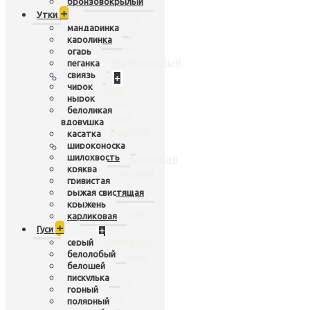
бронзовокрылый
белый
+
Утки
яванский
мандаринка
сильвер
каролинка
арлекин
огарь
бронзовокрылый
пеганка
свиязь
Лебеди
+
чирок
шипун
нырок
кликун
белоликая
черный
вдовушка
черношеий
касатка
широконоска
Перепела
+
шилохвость
калифорнийский
кряква
чешуйчатый
гривистая
горный
рыжая свистящая
дикий
крыжень
расписной
карликовая
+
Гуси
Утки
+
мандаринка
серый
белолобый
каролинка
белошей
огарь
пискулька
пеганка
горный
свиязь
полярный