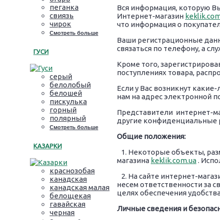
пеганка
Вся информация, которую Вы
свиязь
Интернет-магазин
keklik.co
чирок
что информация о покупател
Смотреть больше
Ваши регистрационные данн
связаться по телефону, а сл
ГУСИ
Кроме того, зарегистрирова
поступлениях товара, распр
серый
белолобый
Если у Вас возникнут какие
белошей
нам на адрес электронной 
пискулька
горный
Представители интернет-м
полярный
другие конфиденциальные 
Смотреть больше
Общие положения:
КАЗАРКИ
1. Некоторые объекты, раз
магазина
keklik.com.ua
. Испо
краснозобая
2. На сайте интернет-магаз
канадская
несем ответственности за св
канадская малая
целях обеспечения удобства
белощекая
гавайская
Личные сведения и безопасн
черная