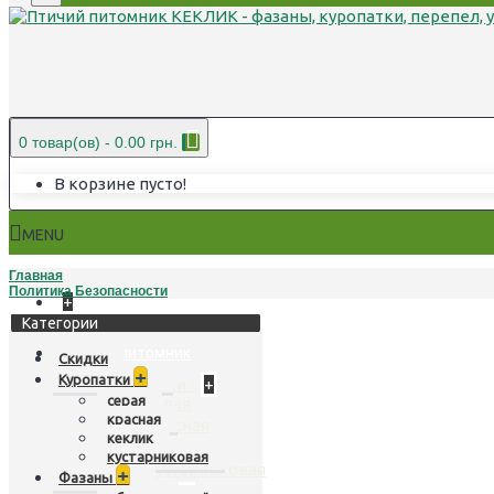
0 товар(ов) - 0.00 грн.
В корзине пусто!
MENU
Главная
Политика Безопасности
+
Категории
Птичий питомник
Скидки
+
Куропатки
Куропатки
+
серая
серая
красная
красная
кеклик
кеклик
кустарниковая
кустарниковая
+
Фазаны