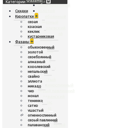
Фазаны
+
Категории
обыкновенный
золотой
Скидки
+
серебрянный
Куропатки
серая
алмазный
красная
королевский
кеклик
непальский
кустарниковая
свайно
+
Фазаны
эллиота
обыкновенный
микадо
золотой
чир
серебрянный
алмазный
монал
королевский
теминко
непальский
сатир
свайно
ушастый
эллиота
огненноспинный
микадо
серый павлинний
чир
монал
палаванский
теминко
коклас
сатир
хьюма
ушастый
Павлины
+
огненноспинный
индийский
серый павлинний
черноплечий
палаванский