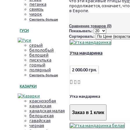
что эти красивые птицы буд
пеганка
продолжается, означает, чт
свиязь
в Европе.
чирок
Смотреть больше
Сравнение товаров (0)
ГУСИ
Показывать:
Сортировать:
серый
белолобый
Утка мандаринка
белошей
пискулька
горный
2 000.00 грн.
полярный
Смотреть больше
КАЗАРКИ
Утка мандаринка
краснозобая
канадская
канадская малая
Заказ в 1 клик
белощекая
гавайская
черная