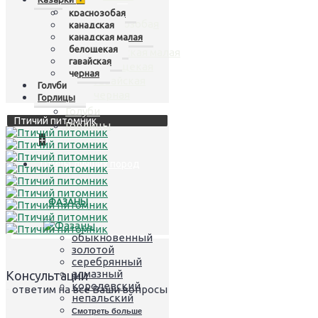
Казарки
+
краснозобая
краснозобая
канадская
канадская малая
канадская
белощекая
канадская малая
гавайская
белощекая
черная
гавайская
Голуби
черная
Горлицы
Голуби
Птичий питомник
Горлицы
+
Птицы лучших пород
ФАЗАНЫ
обыкновенный
золотой
серебрянный
алмазный
Консультации
королевский
- ответим на все Ваши вопросы
непальский
Смотреть больше