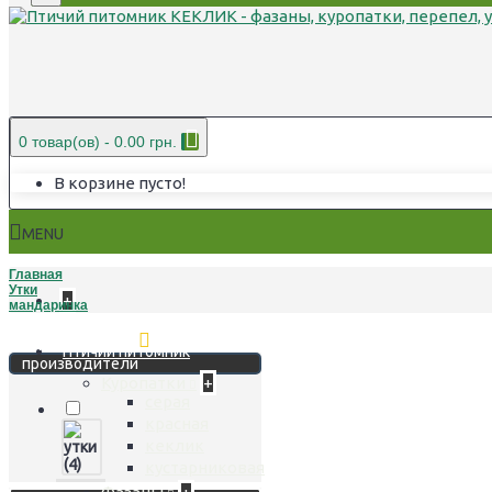
0 товар(ов) - 0.00 грн.
В корзине пусто!
MENU
Главная
Утки
+
мандаринка
Стереть фильтр
Птичий питомник
производители
Куропатки
+
серая
красная
кеклик
кустарниковая