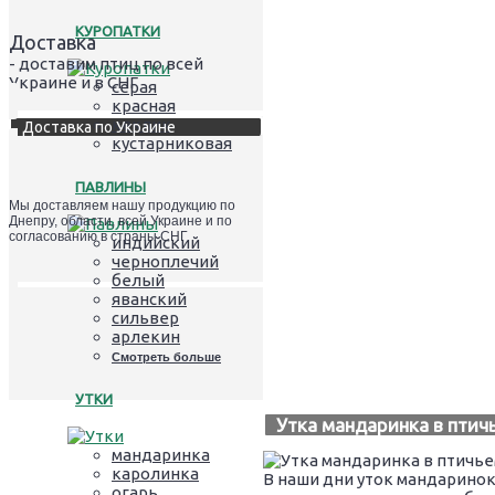
КУРОПАТКИ
Доставка
- доставим птиц по всей
Украине и в СНГ
серая
красная
кеклик
Доставка по Украине
кустарниковая
ПАВЛИНЫ
Мы доставляем нашу продукцию по
Днепру, области, всей Украине и по
согласованию в страны СНГ
индийский
черноплечий
белый
яванский
сильвер
арлекин
Смотреть больше
УТКИ
Утка мандаринка в птич
мандаринка
каролинка
В наши дни уток мандаринок
огарь