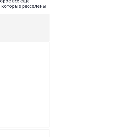
торое всё ещё
й, которые расселены