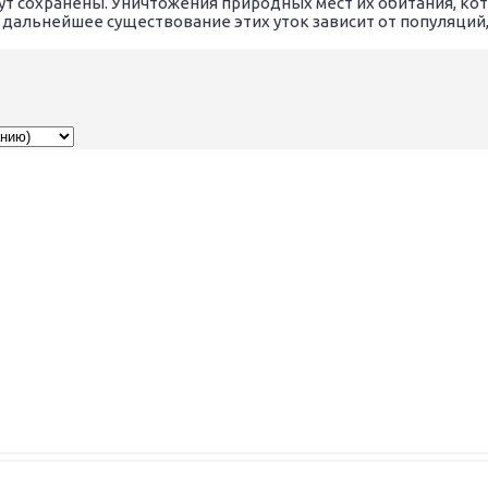
ут сохранены. Уничтожения природных мест их обитания, ко
о дальнейшее существование этих уток зависит от популяци