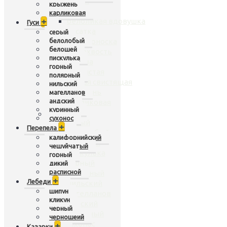
чирок
крыжень
нырок
карликовая
+
белоликая вдовушка
Гуси
касатка
серый
белолобый
широконоска
белошей
шилохвость
пискулька
кряква
горный
гривистая
полярный
рыжая свистящая
нильский
крыжень
магелланов
андский
карликовая
куринный
Гуси
+
сухонос
серый
+
Перепела
белолобый
калифорнийский
белошей
чешуйчатый
пискулька
горный
горный
дикий
расписной
полярный
+
Лебеди
нильский
шипун
магелланов
кликун
андский
черный
куринный
черношеий
сухонос
+
Казарки