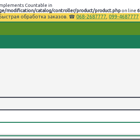
t implements Countable in
/modification/catalog/controller/product/product.php
on line
6
⌚Быстрая обработка заказов. ☎
068-2687777
,
099-4687777