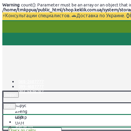
Warning
: count(): Parameter must be an array or an object tha
/home/tmkppua/public_html/shop.keklik.com.ua/system/storage
⚡Консультации специалистов. 🚗Доставка по Украине. 
068-2687777
099-4687777
093-5648787
рус
рус
UAH
eng
USD
укр
Логин
UAH
Регистр.