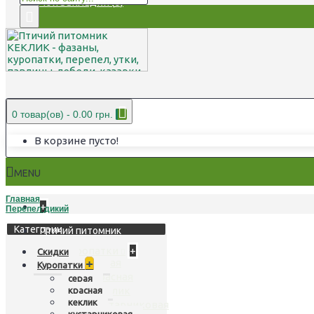
Мои Закладки (
0
)
0 товар(ов) - 0.00 грн.
В корзине пусто!
MENU
Главная
+
Перепел дикий
Категории
Птичий питомник
Куропатки
+
Скидки
серая
+
Куропатки
красная
серая
кеклик
красная
кеклик
кустарниковая