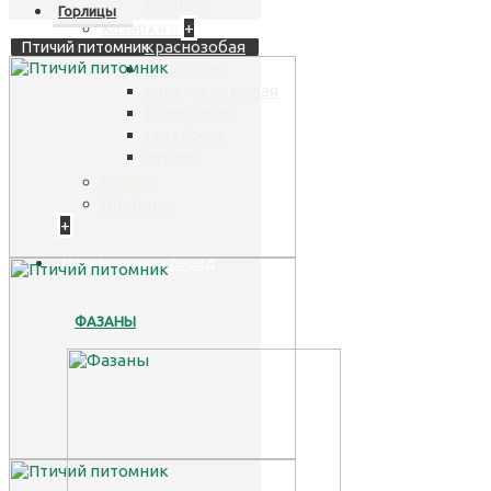
сухонос
Горлицы
Казарки
+
краснозобая
Птичий питомник
канадская
канадская малая
белощекая
гавайская
черная
Голуби
Горлицы
+
Птицы лучших пород
ФАЗАНЫ