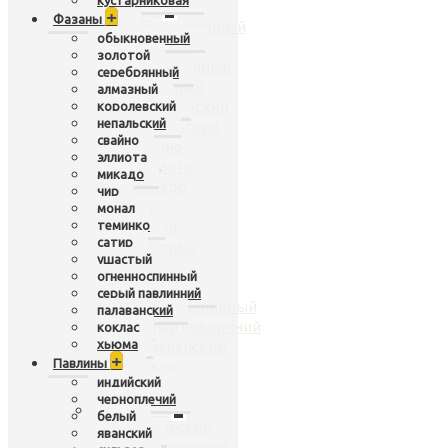
кустарниковая
Фазаны
+
+
Фазаны
обыкновенный
обыкновенный
золотой
золотой
серебрянный
серебрянный
алмазный
алмазный
королевский
королевский
непальский
непальский
свайно
свайно
эллиота
эллиота
микадо
микадо
чир
чир
монал
теминко
монал
сатир
теминко
ушастый
сатир
огненноспинный
ушастый
серый павлинний
огненноспинный
палаванский
серый павлинний
коклас
хьюма
палаванский
+
Павлины
коклас
индийский
хьюма
черноплечий
Павлины
+
белый
индийский
яванский
черноплечий