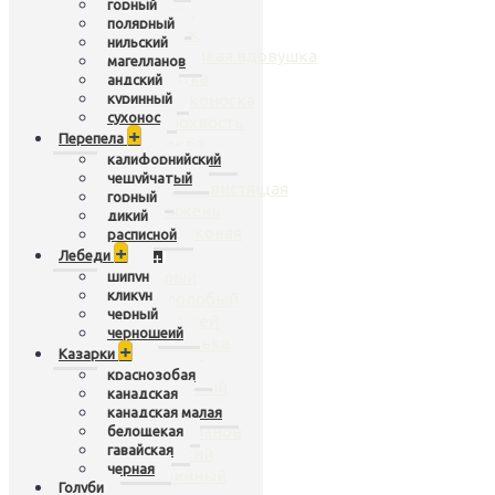
горный
чирок
полярный
нырок
нильский
белоликая вдовушка
магелланов
касатка
андский
куринный
широконоска
сухонос
шилохвость
+
Перепела
кряква
калифорнийский
гривистая
чешуйчатый
рыжая свистящая
горный
крыжень
дикий
карликовая
расписной
+
Лебеди
Гуси
+
серый
шипун
кликун
белолобый
черный
белошей
черношеий
пискулька
+
Казарки
горный
краснозобая
полярный
канадская
нильский
канадская малая
магелланов
белощекая
гавайская
андский
черная
куринный
Голуби