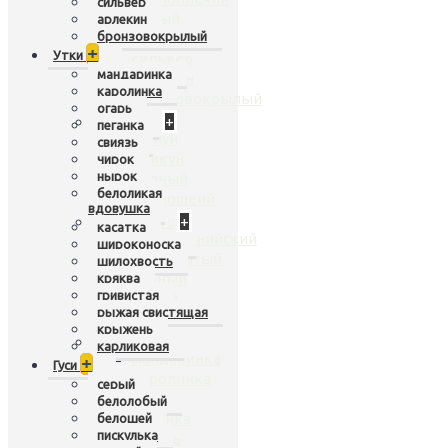
сильвер
белый
арлекин
бронзовокрылый
яванский
+
Утки
сильвер
мандаринка
арлекин
каролинка
бронзовокрылый
огарь
Лебеди
+
пеганка
шипун
свиязь
кликун
чирок
нырок
черный
белоликая
черношеий
вдовушка
Перепела
+
касатка
калифорнийский
широконоска
чешуйчатый
шилохвость
горный
кряква
гривистая
дикий
рыжая свистящая
расписной
крыжень
Утки
+
карликовая
мандаринка
+
Гуси
каролинка
серый
огарь
белолобый
пеганка
белошей
пискулька
свиязь