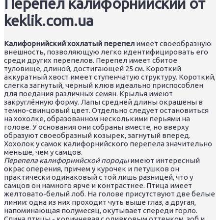
Перепел калифорнийский от
keklik.com.ua
Калифорнийский хохлатый перепел
имеет своеобразную
внешность, позволяющую легко идентифицировать его
среди других перепелов. Перепел имеет сбитое
туловище, длиной, достигающей 25 см. Короткий
аккуратный хвост имеет ступенчатую структуру. Короткий,
слегка загнутый, черный клюв идеально приспособлен
для поедания различных семян. Крылья имеют
закруглённую форму. Лапы средней длины окрашены в
темно-свинцовый цвет. Отдельно следует остановиться
на хохолке, образованном несколькими перьями на
голове. У основания они собраны вместе, но вверху
образуют своеобразный козырек, загнутый вперед.
Хохолок у самок калифорнийского перепела значительно
меньше, чем у самцов.
Перепела калифорнийской породы
имеют интересный
окрас оперения, причем у курочек и петушков он
практически одинаковый с той лишь разницей, что у
самцов он намного ярче и контрастнее. Птица имеет
желтовато-белый лоб. На голове присутствуют две белые
линии: одна из них проходит чуть выше глаз, а другая,
напоминающая полумесяц, окутывает спереди горло.
Спина птицы - коричневая с оливковым оттенком, зоб и