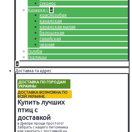
сухонос
Казарки
+
краснозобая
канадская
канадская малая
белощекая
гавайская
черная
Голуби
Горлицы
+
Доставка та адрес
ДОСТАВКА ПО ГОРОДАМ
УКРАИНЫ
ДОСТАВКА ВОЗМОЖНА ПО
ВСЕЙ УКРАИНЕ.
Купить лучших
птиц с
доставкой
в Днепре проще простого!
Забрать с нашего питомника
или заказать с доставкой на