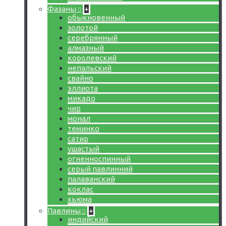
Фазаны
+
обыкновенный
золотой
серебрянный
алмазный
королевский
непальский
свайно
эллиота
микадо
чир
монал
теминко
сатир
ушастый
огненноспинный
серый павлинний
палаванский
коклас
хьюма
Павлины
+
индийский