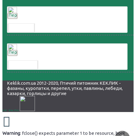
Перепел дикий
300.00 грн.
Перепел горный
8 000.00 грн.
Keklik.com.ua 2012-2020, Птичий питомник КЕКЛИК -
фазаны, куропатки, перепел, утки, павлины, лебеди,
казарки, горлицы и другие
Warning
: fclose() expects parameter 1 to be resource, bool