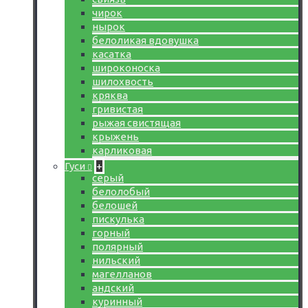
чирок
нырок
белоликая вдовушка
касатка
широконоска
шилохвость
кряква
гривистая
рыжая свистящая
крыжень
карликовая
Гуси
+
серый
белолобый
белошей
пискулька
горный
полярный
нильский
магелланов
андский
куринный