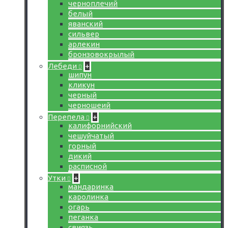
черноплечий
белый
яванский
сильвер
арлекин
бронзовокрылый
Лебеди
+
шипун
кликун
черный
черношеий
Перепела
+
калифорнийский
чешуйчатый
горный
дикий
расписной
Утки
+
мандаринка
каролинка
огарь
пеганка
свиязь