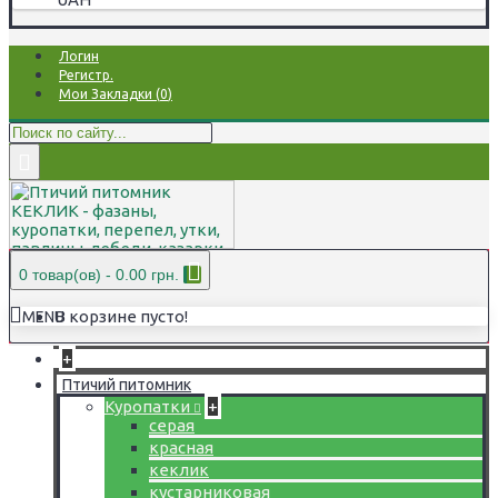
Логин
Регистр.
Мои Закладки (
0
)
0 товар(ов) - 0.00 грн.
В корзине пусто!
MENU
+
Птичий питомник
Куропатки
+
серая
красная
кеклик
кустарниковая