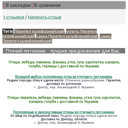
В закладки
В сравнение
1 отзывов
/
Написать отзыв
Теги:
,
Перепел калифорнийский
купить Перепел
,
,
калифорнийский
самка Перепел калифорнийский
самец
Перепел калифорнийский
Птичий питомник - лучшие предложения для Вас.
Птицы: лебеди, павлины, фазаны, утки, гуси, куропатки, казарки,
голуби, горлицы с доставкой по Украине.
Большой выбор популярных птиц из птичьего питомника
.
Редкие породы птиц в одном месте.
Отличное разнообразие.
Гарантия,
доставка по регионам.
г. Днепр, пер. Базавлуцкий 9, Украина
Птицы: перепела, лебеди, павлины, фазаны, утки, гуси, куропатки,
казарки, голуби с доставкой по Украине.
Популярные и декоративные птицы из птичьего питомника
.
От яйца по подобранной пары.
Редкие породы птиц в одном месте.
Доставка по Днепру, области.
г. Днепр, пер. Базавлуцкий 9, Украина