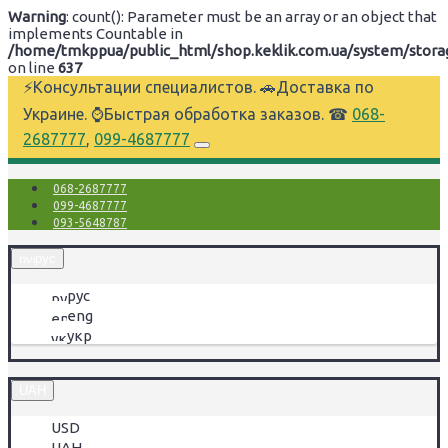
Warning
: count(): Parameter must be an array or an object that
implements Countable in
/home/tmkppua/public_html/shop.keklik.com.ua/system/storage
on line
637
⚡Консультации специалистов. 🚗Доставка по
Украине. ⌚Быстрая обработка заказов. ☎
068-
2687777
,
099-4687777
068-2687777
099-4687777
093-5648787
рус
рус
eng
укр
UAH
USD
UAH