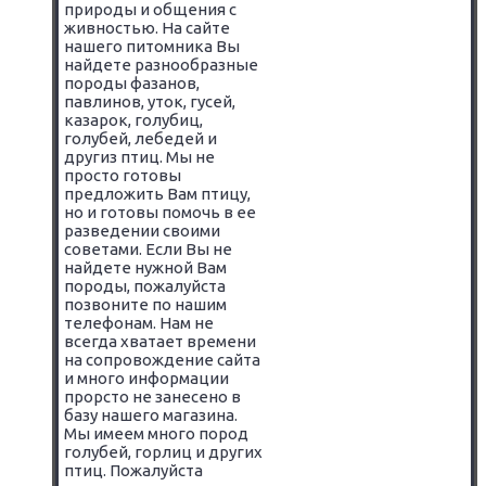
природы и общения с
живностью. На сайте
нашего питомника Вы
найдете разнообразные
породы фазанов,
павлинов, уток, гусей,
казарок, голубиц,
голубей, лебедей и
другиз птиц. Мы не
просто готовы
предложить Вам птицу,
но и готовы помочь в ее
разведении своими
советами. Если Вы не
найдете нужной Вам
породы, пожалуйста
позвоните по нашим
телефонам. Нам не
всегда хватает времени
на сопровождение сайта
и много информации
прорсто не занесено в
базу нашего магазина.
Мы имеем много пород
голубей, горлиц и других
птиц. Пожалуйста