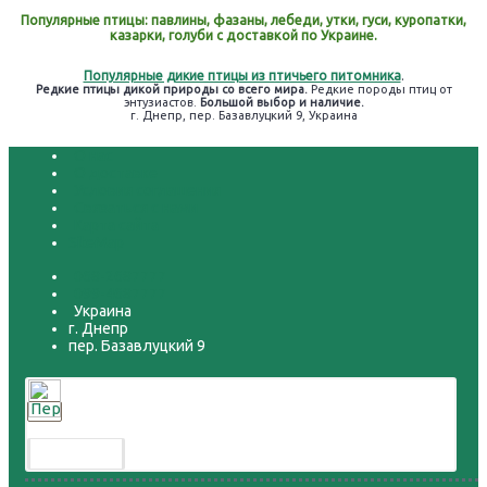
Популярные птицы: павлины, фазаны, лебеди, утки, гуси, куропатки,
казарки, голуби с доставкой по Украине.
Популярные дикие птицы из птичьего питомника
.
Редкие птицы дикой природы со всего мира.
Редкие породы птиц от
энтузиастов.
Большой выбор и наличие.
г. Днепр, пер. Базавлуцкий 9, Украина
О нас
О доставке
Условия соглашения
Связаться с нами
Карта сайта
SiteMap
068-2687777
099-4687777
Украина
г. Днепр
пер. Базавлуцкий 9
Перепел расписной
300.00 грн.