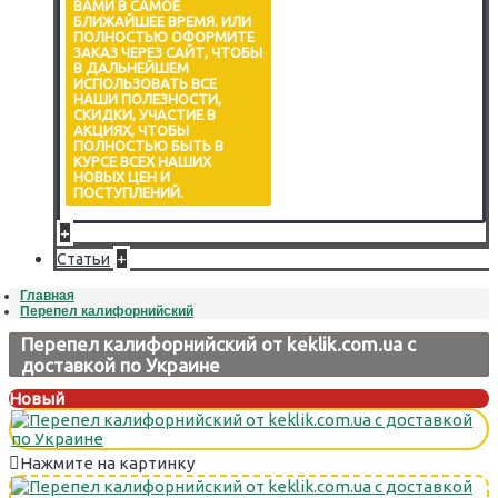
ВАМИ В САМОЕ
БЛИЖАЙШЕЕ ВРЕМЯ. ИЛИ
ПОЛНОСТЬЮ ОФОРМИТЕ
ЗАКАЗ ЧЕРЕЗ САЙТ, ЧТОБЫ
В ДАЛЬНЕЙШЕМ
ИСПОЛЬЗОВАТЬ ВСЕ
НАШИ ПОЛЕЗНОСТИ,
СКИДКИ, УЧАСТИЕ В
АКЦИЯХ, ЧТОБЫ
ПОЛНОСТЬЮ БЫТЬ В
КУРСЕ ВСЕХ НАШИХ
НОВЫХ ЦЕН И
ПОСТУПЛЕНИЙ.
+
+
Статьи
Главная
Перепел калифорнийский
Перепел калифорнийский от keklik.com.ua с
доставкой по Украине
Новый
Нажмите на картинку