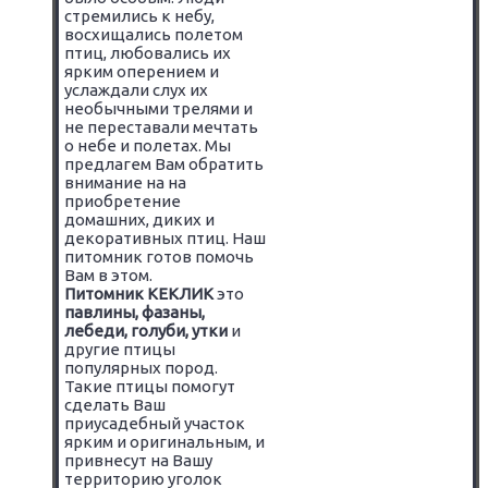
стремились к небу,
восхищались полетом
птиц, любовались их
ярким оперением и
услаждали слух их
необычными трелями и
не переставали мечтать
о небе и полетах. Мы
предлагем Вам обратить
внимание на на
приобретение
домашних, диких и
декоративных птиц. Наш
питомник готов помочь
Вам в этом.
Питомник КЕКЛИК
это
павлины, фазаны,
лебеди, голуби, утки
и
другие птицы
популярных пород.
Такие птицы помогут
сделать Ваш
приусадебный участок
ярким и оригинальным, и
привнесут на Вашу
территорию уголок