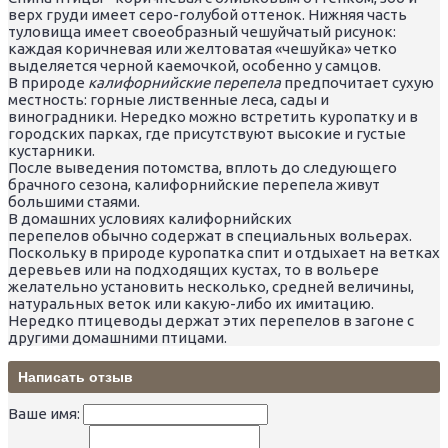
верх груди имеет серо-голубой оттенок. Нижняя часть
туловища имеет своеобразный чешуйчатый рисунок:
каждая коричневая или желтоватая «чешуйка» четко
выделяется черной каемочкой, особенно у самцов.
В природе
калифорнийские перепела
предпочитает сухую
местность: горные лиственные леса, сады и
виноградники. Нередко можно встретить куропатку и в
городских парках, где присутствуют высокие и густые
кустарники.
После выведения потомства, вплоть до следующего
брачного сезона, калифорнийские перепела живут
большими стаями.
В домашних условиях калифорнийских
перепелов обычно содержат в специальных вольерах.
Поскольку в природе куропатка спит и отдыхает на ветках
деревьев или на подходящих кустах, то в вольере
желательно установить несколько, средней величины,
натуральных веток или какую-либо их имитацию.
Нередко птицеводы держат этих перепелов в загоне с
другими домашними птицами.
Написать отзыв
Ваше имя: