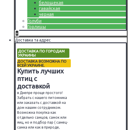
белощекая
гавайская
черная
Голуби
Горлицы
+
Доставка та адрес
ДОСТАВКА ПО ГОРОДАМ
УКРАИНЫ
ДОСТАВКА ВОЗМОЖНА ПО
ВСЕЙ УКРАИНЕ.
Купить лучших
птиц с
доставкой
в Днепре проще простого!
Забрать с нашего питомника
или заказать с доставкой на
дом нашим сотрудником.
Возможна покупка как
отдельно самцов, самок или
яиц, но и подбор пар ( самец-
самка или как в природе,