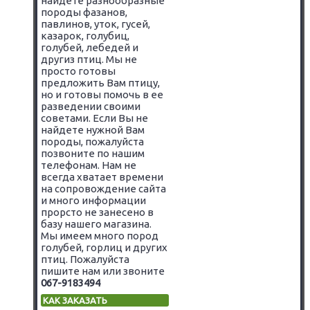
найдете разнообразные
породы фазанов,
павлинов, уток, гусей,
казарок, голубиц,
голубей, лебедей и
другиз птиц. Мы не
просто готовы
предложить Вам птицу,
но и готовы помочь в ее
разведении своими
советами. Если Вы не
найдете нужной Вам
породы, пожалуйста
позвоните по нашим
телефонам. Нам не
всегда хватает времени
на сопровождение сайта
и много информации
прорсто не занесено в
базу нашего магазина.
Мы имеем много пород
голубей, горлиц и других
птиц. Пожалуйста
пишите нам или звоните
067-9183494
КАК ЗАКАЗАТЬ