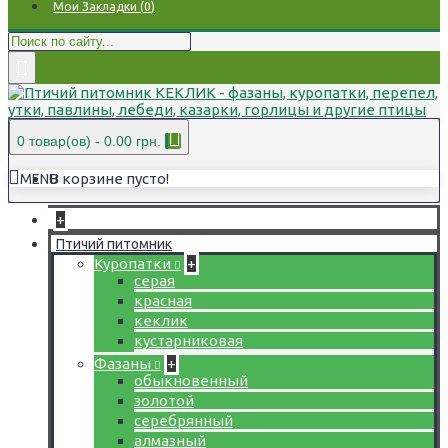
Мои Закладки (
0
)
0 товар(ов) - 0.00 грн.
В корзине пусто!
MENU
+
Птичий питомник
Куропатки
+
серая
красная
кеклик
кустарниковая
Фазаны
+
обыкновенный
золотой
серебрянный
алмазный