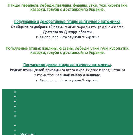
Птицы: перепела, лебеди, павлины, фазаны, утки, гуси, куропатки,
казарки, голуби с доставкой по Украине.
Популярные и декоративные птицы из птичьего питомника
.
От яйца по подобранной пары.
Редкие породы птиц в одном месте.
Доставка по Днепру, области.
г. Днепр, пер. Базавлуцкий 9, Украина
Популярные птицы: павлины, фазаны, лебеди, утки, гуси, куропатки,
казарки, голуби с доставкой по Украине.
Популярные дикие птицы из птичьего питомника
.
Редкие птицы дикой природы со всего мира.
Редкие породы птиц от
энтузиастов.
Большой выбор и наличие.
г. Днепр, пер. Базавлуцкий 9, Украина
О нас
О доставке
Условия соглашения
Связаться с нами
Карта сайта
SiteMap
068-2687777
099-4687777
Украина