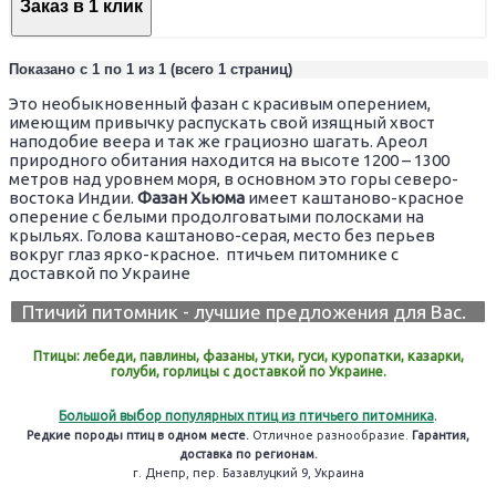
Заказ в 1 клик
Показано с 1 по 1 из 1 (всего 1 страниц)
Это необыкновенный фазан с красивым оперением,
имеющим привычку распускать свой изящный хвост
наподобие веера и так же грациозно шагать. Ареол
природного обитания находится на высоте 1200 – 1300
метров над уровнем моря, в основном это горы северо-
востока Индии.
Фазан Хьюма
имеет каштаново-красное
оперение с белыми продолговатыми полосками на
крыльях. Голова каштаново-серая, место без перьев
вокруг глаз ярко-красное. птичьем питомнике с
доставкой по Украине
Птичий питомник - лучшие предложения для Вас.
Птицы: лебеди, павлины, фазаны, утки, гуси, куропатки, казарки,
голуби, горлицы с доставкой по Украине.
Большой выбор популярных птиц из птичьего питомника
.
Редкие породы птиц в одном месте.
Отличное разнообразие.
Гарантия,
доставка по регионам.
г. Днепр, пер. Базавлуцкий 9, Украина