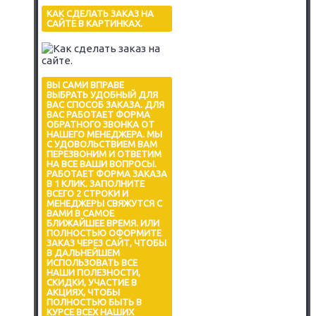
КАК СДЕЛАТЬ ЗАКАЗ НА
САЙТЕ В КАРТИНКАХ.
ВЫ САМИ ВПРАВЕ
ВЫБРАТЬ УДОБНЫЙ ДЛЯ
ВАС СПОСОБ ЗАКАЗА. ДЛЯ
ВАС РАБОТАЕТ ФОРМА
ОБРАТНОГО ЗВОНКА ОТ
НАШЕГО МЕНЕДЖЕРА. МЫ
С УДОВОЛЬСТВИЕМ ВАМ
ПЕРЕЗВОНИМ И ОТВЕТИМ
НА ВСЕ ВАШИ ВОПРОСЫ.
РАБОТАЕТ ФОРМА ЗАКАЗА
В 1 КЛИК. ЗАПОЛНИТЕ
ВСЕГО 2 СТРОКИ И
МЕНЕДЖЕРЫ СВЯЖУТСЯ С
ВАМИ В САМОЕ
БЛИЖАЙШЕЕ ВРЕМЯ. ИЛИ
ПОЛНОСТЬЮ ОФОРМИТЕ
ЗАКАЗ ЧЕРЕЗ САЙТ, ЧТОБЫ
В ДАЛЬНЕЙШЕМ
ИСПОЛЬЗОВАТЬ ВСЕ
НАШИ ПОЛЕЗНОСТИ,
СКИДКИ, УЧАСТИЕ В
АКЦИЯХ, ЧТОБЫ
ПОЛНОСТЬЮ БЫТЬ В
КУРСЕ ВСЕХ НАШИХ