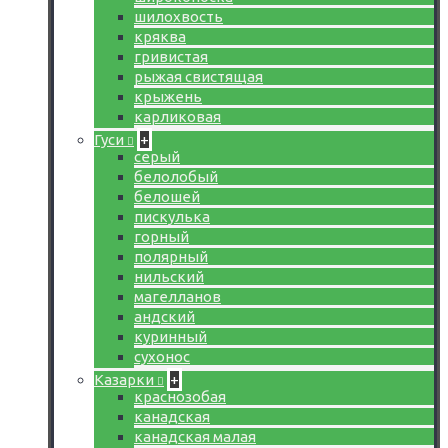
шилохвость
кряква
гривистая
рыжая свистящая
крыжень
карликовая
Гуси
+
серый
белолобый
белошей
пискулька
горный
полярный
нильский
магелланов
андский
куринный
сухонос
Казарки
+
краснозобая
канадская
канадская малая