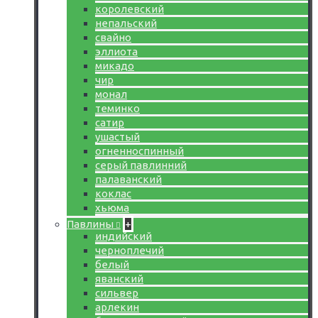
королевский
непальский
свайно
эллиота
микадо
чир
монал
теминко
сатир
ушастый
огненноспинный
серый павлинний
палаванский
коклас
хьюма
Павлины
+
индийский
черноплечий
белый
яванский
сильвер
арлекин