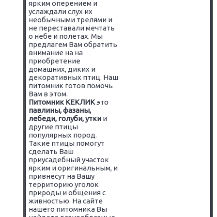
ярким оперением и
услаждали слух их
необычными трелями и
не переставали мечтать
о небе и полетах. Мы
предлагем Вам обратить
внимание на на
приобретение
домашних, диких и
декоративных птиц. Наш
питомник готов помочь
Вам в этом.
Питомник КЕКЛИК
это
павлины, фазаны,
лебеди, голуби, утки
и
другие птицы
популярных пород.
Такие птицы помогут
сделать Ваш
приусадебный участок
ярким и оригинальным, и
привнесут на Вашу
территорию уголок
природы и общения с
живностью. На сайте
нашего питомника Вы