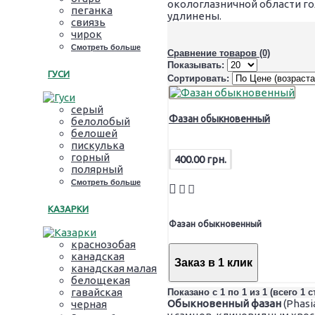
окологлазничной области го
пеганка
удлинены.
свиязь
чирок
Смотреть больше
Сравнение товаров (0)
Показывать:
ГУСИ
Сортировать:
серый
Фазан обыкновенный
белолобый
белошей
пискулька
горный
400.00 грн.
полярный
Смотреть больше
КАЗАРКИ
Фазан обыкновенный
краснозобая
канадская
Заказ в 1 клик
канадская малая
белощекая
гавайская
Показано с 1 по 1 из 1 (всего 1 
Обыкновенный фазан
(Phasi
черная