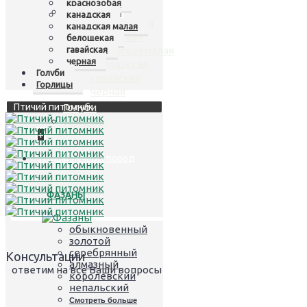
краснозобая
Казарки
+
канадская
краснозобая
канадская малая
канадская
белощекая
гавайская
канадская малая
черная
белощекая
Голуби
гавайская
Горлицы
черная
Птичий питомник
Голуби
Горлицы
+
Птицы лучших пород
ФАЗАНЫ
обыкновенный
золотой
серебрянный
Консультации
алмазный
- ответим на все Ваши вопросы
королевский
непальский
Смотреть больше