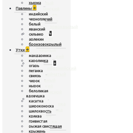
белый
хьюма
+
Павлины
яванский
индийский
сильвер
черноплечий
арлекин
белый
бронзовокрылый
яванский
Лебеди
+
сильвер
шипун
арлекин
кликун
бронзовокрылый
+
Утки
черный
мандаринка
черношеий
каролинка
Перепела
+
огарь
калифорнийский
пеганка
чешуйчатый
свиязь
горный
чирок
дикий
нырок
белоликая
расписной
вдовушка
Утки
+
касатка
мандаринка
широконоска
каролинка
шилохвость
огарь
кряква
гривистая
пеганка
рыжая свистящая
свиязь
крыжень