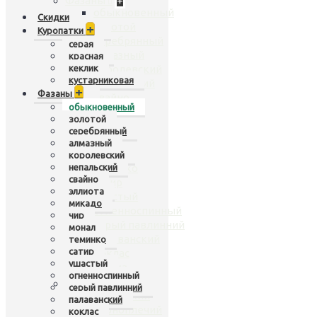
Фазаны
+
обыкновенный
Скидки
золотой
+
Куропатки
серебрянный
серая
алмазный
красная
кеклик
королевский
кустарниковая
непальский
+
Фазаны
свайно
обыкновенный
эллиота
золотой
микадо
серебрянный
чир
алмазный
монал
королевский
непальский
теминко
свайно
сатир
эллиота
ушастый
микадо
огненноспинный
чир
серый павлинний
монал
палаванский
теминко
сатир
коклас
ушастый
хьюма
огненноспинный
Павлины
+
серый павлинний
индийский
палаванский
черноплечий
коклас