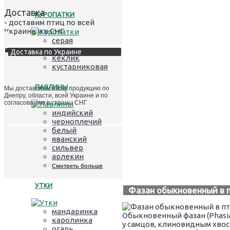
Доставка
КУРОПАТКИ
- доставим птиц по всей
Украине и в СНГ
серая
красная
Доставка по Украине
кеклик
кустарниковая
ПАВЛИНЫ
Мы доставляем нашу продукцию по
Днепру, области, всей Украине и по
согласованию в страны СНГ
индийский
черноплечий
белый
яванский
сильвер
арлекин
Смотреть больше
УТКИ
Фазан обыкновенный в п
мандаринка
Обыкновенный фазан (Phasia
каролинка
у самцов, клиновидным хвос
огарь