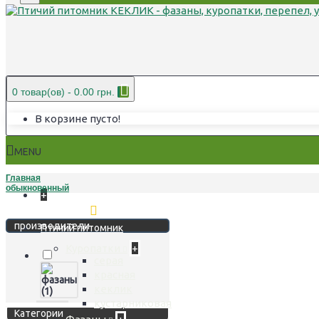
0 товар(ов) - 0.00 грн.
В корзине пусто!
MENU
Главная
обыкновенный
+
Стереть фильтр
производители
Птичий питомник
Куропатки
+
серая
красная
кеклик
кустарниковая
Категории