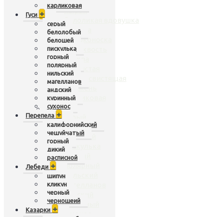
чирок
карликовая
нырок
+
Гуси
белоликая вдовушка
серый
касатка
белолобый
широконоска
белошей
пискулька
шилохвость
горный
кряква
полярный
гривистая
нильский
рыжая свистящая
магелланов
крыжень
андский
карликовая
куринный
сухонос
Гуси
+
+
Перепела
серый
калифорнийский
белолобый
чешуйчатый
белошей
горный
пискулька
дикий
горный
расписной
+
полярный
Лебеди
нильский
шипун
кликун
магелланов
черный
андский
черношеий
куринный
+
Казарки
сухонос