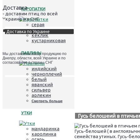
Доставка
КУРОПАТКИ
- доставим птиц по всей
Украине и в СНГ
серая
красная
Доставка по Украине
кеклик
кустарниковая
ПАВЛИНЫ
Мы доставляем нашу продукцию по
Днепру, области, всей Украине и по
согласованию в страны СНГ
индийский
черноплечий
белый
яванский
сильвер
арлекин
Смотреть больше
УТКИ
Гусь белошеий в птичье
мандаринка
Гусь-белошей ( в англоязыч
каролинка
семейства утиных. Гусь-бел
огарь