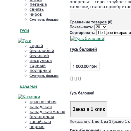
оперенье – серо-голубое с 
пеганка
железом, голова приобретае
свиязь
чирок
Смотреть больше
Сравнение товаров (0)
Показывать:
ГУСИ
Сортировать:
серый
Гусь белошей
белолобый
белошей
пискулька
горный
1 000.00 грн.
полярный
Смотреть больше
КАЗАРКИ
Гусь белошей
краснозобая
канадская
Заказ в 1 клик
канадская малая
белощекая
гавайская
Показано с 1 по 1 из 1 (всего 1 
черная
Гусь-белошей
( в англоязыч