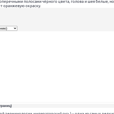
поперечными полосами чёрного цвета, голова и шея белые, но
т оранжевую окраску.
страниц)
ной терминологии
императорский гусь
) – одна из самых редк