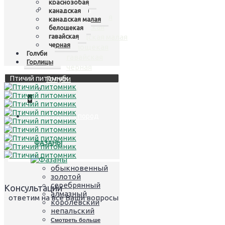
краснозобая
Казарки
+
канадская
краснозобая
канадская малая
канадская
белощекая
гавайская
канадская малая
черная
белощекая
Голуби
гавайская
Горлицы
черная
Птичий питомник
Голуби
Горлицы
+
Птицы лучших пород
ФАЗАНЫ
обыкновенный
золотой
серебрянный
Консультации
алмазный
- ответим на все Ваши вопросы
королевский
непальский
Смотреть больше