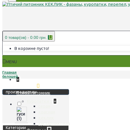
0 товар(ов) - 0.00 грн.
В корзине пусто!
MENU
Главная
белошей
+
Стереть фильтр
производители
Птичий питомник
Куропатки
+
серая
красная
кеклик
кустарниковая
Категории