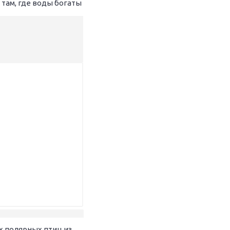
 там, где воды богаты
их полярных птиц из