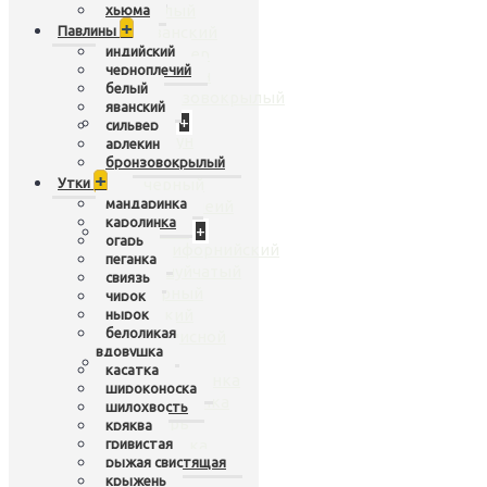
белый
хьюма
+
Павлины
яванский
индийский
сильвер
черноплечий
арлекин
белый
бронзовокрылый
яванский
Лебеди
+
сильвер
шипун
арлекин
кликун
бронзовокрылый
+
Утки
черный
мандаринка
черношеий
каролинка
Перепела
+
огарь
калифорнийский
пеганка
чешуйчатый
свиязь
горный
чирок
дикий
нырок
белоликая
расписной
вдовушка
Утки
+
касатка
мандаринка
широконоска
каролинка
шилохвость
огарь
кряква
гривистая
пеганка
рыжая свистящая
свиязь
крыжень