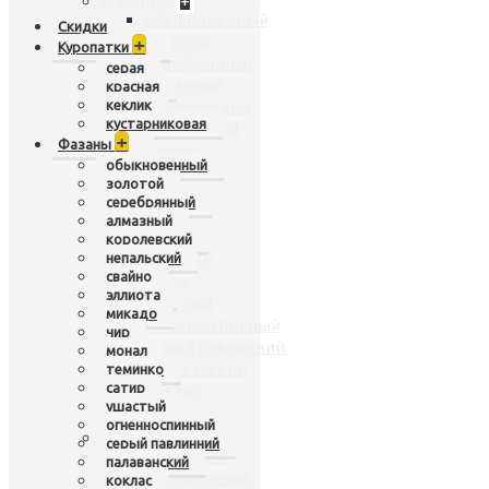
Фазаны
+
обыкновенный
Скидки
золотой
+
Куропатки
серебрянный
серая
алмазный
красная
кеклик
королевский
кустарниковая
непальский
+
Фазаны
свайно
обыкновенный
эллиота
золотой
микадо
серебрянный
чир
алмазный
монал
королевский
непальский
теминко
свайно
сатир
эллиота
ушастый
микадо
огненноспинный
чир
серый павлинний
монал
палаванский
теминко
сатир
коклас
ушастый
хьюма
огненноспинный
Павлины
+
серый павлинний
индийский
палаванский
черноплечий
коклас