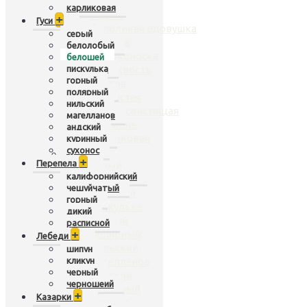
чирок
карликовая
нырок
+
Гуси
белоликая вдовушка
серый
касатка
белолобый
широконоска
белошей
пискулька
шилохвость
горный
кряква
полярный
гривистая
нильский
рыжая свистящая
магелланов
крыжень
андский
карликовая
куринный
сухонос
Гуси
+
+
Перепела
серый
калифорнийский
белолобый
чешуйчатый
белошей
горный
пискулька
дикий
горный
расписной
+
полярный
Лебеди
нильский
шипун
кликун
магелланов
черный
андский
черношеий
куринный
+
Казарки
сухонос