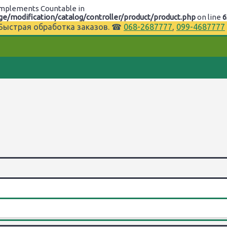
t implements Countable in
/modification/catalog/controller/product/product.php
on line
6
⌚Быстрая обработка заказов. ☎
068-2687777
,
099-4687777