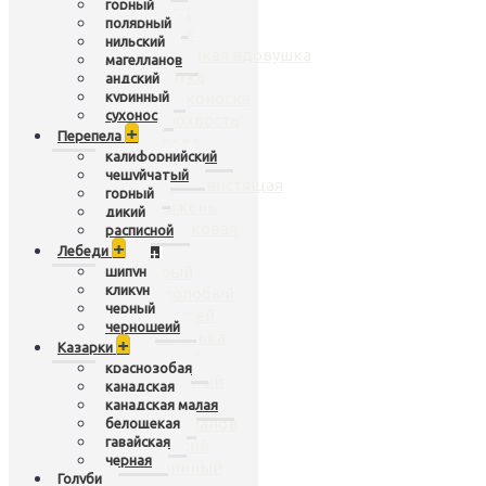
горный
чирок
полярный
нырок
нильский
белоликая вдовушка
магелланов
касатка
андский
куринный
широконоска
сухонос
шилохвость
+
Перепела
кряква
калифорнийский
гривистая
чешуйчатый
рыжая свистящая
горный
крыжень
дикий
карликовая
расписной
+
Лебеди
Гуси
+
серый
шипун
кликун
белолобый
черный
белошей
черношеий
пискулька
+
Казарки
горный
краснозобая
полярный
канадская
нильский
канадская малая
магелланов
белощекая
гавайская
андский
черная
куринный
Голуби