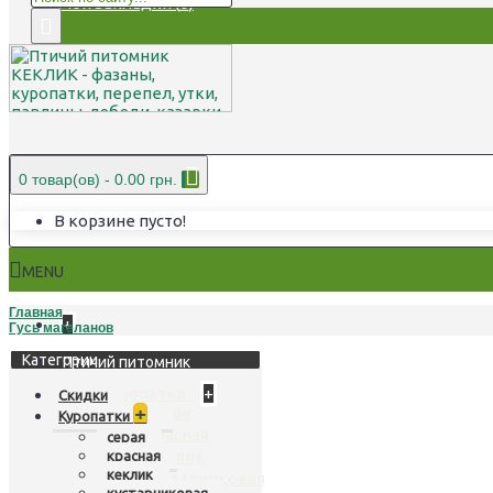
Мои Закладки (
0
)
0 товар(ов) - 0.00 грн.
В корзине пусто!
MENU
Главная
+
Гусь магеланов
Категории
Птичий питомник
Куропатки
+
Скидки
серая
+
Куропатки
красная
серая
кеклик
красная
кеклик
кустарниковая