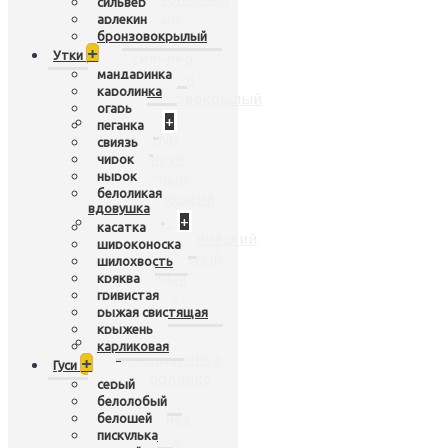
сильвер
белый
арлекин
бронзовокрылый
яванский
+
Утки
сильвер
мандаринка
арлекин
каролинка
бронзовокрылый
огарь
Лебеди
+
пеганка
шипун
свиязь
кликун
чирок
нырок
черный
белоликая
черношеий
вдовушка
Перепела
+
касатка
калифорнийский
широконоска
чешуйчатый
шилохвость
горный
кряква
гривистая
дикий
рыжая свистящая
расписной
крыжень
Утки
+
карликовая
мандаринка
+
Гуси
каролинка
серый
огарь
белолобый
пеганка
белошей
пискулька
свиязь