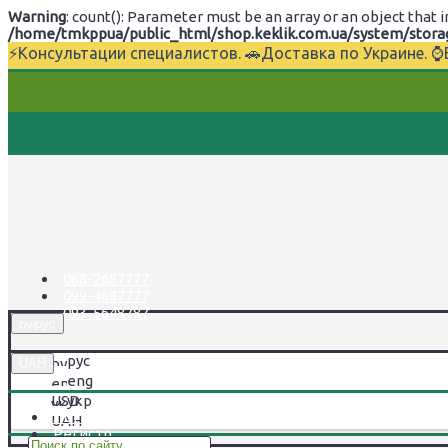
Warning
: count(): Parameter must be an array or an object tha
/home/tmkppua/public_html/shop.keklik.com.ua/system/storage
⚡Консультации специалистов. 🚗Доставка по Украине. 
068-2687777
099-4687777
093-5648787
рус
рус
UAH
eng
USD
укр
Логин
UAH
Регистр.