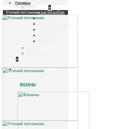
сухонос
Горлицы
Казарки
+
краснозобая
Птичий питомник
канадская
канадская малая
белощекая
гавайская
черная
Голуби
Горлицы
+
Птицы лучших пород
ФАЗАНЫ