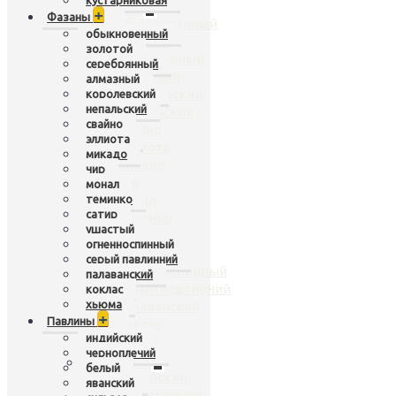
кустарниковая
Фазаны
+
+
Фазаны
обыкновенный
обыкновенный
золотой
золотой
серебрянный
серебрянный
алмазный
алмазный
королевский
королевский
непальский
непальский
свайно
свайно
эллиота
эллиота
микадо
микадо
чир
чир
монал
теминко
монал
сатир
теминко
ушастый
сатир
огненноспинный
ушастый
серый павлинний
огненноспинный
палаванский
серый павлинний
коклас
хьюма
палаванский
+
Павлины
коклас
индийский
хьюма
черноплечий
Павлины
+
белый
индийский
яванский
черноплечий