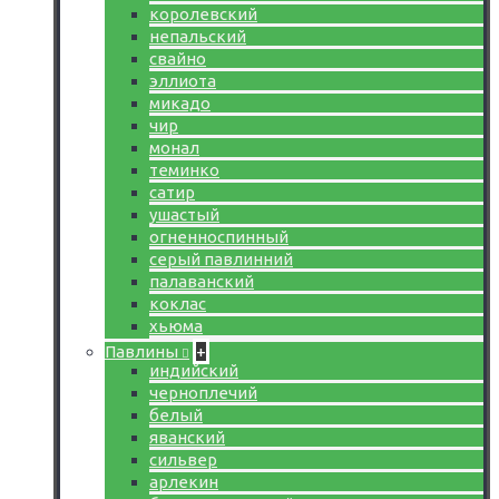
королевский
непальский
свайно
эллиота
микадо
чир
монал
теминко
сатир
ушастый
огненноспинный
серый павлинний
палаванский
коклас
хьюма
Павлины
+
индийский
черноплечий
белый
яванский
сильвер
арлекин