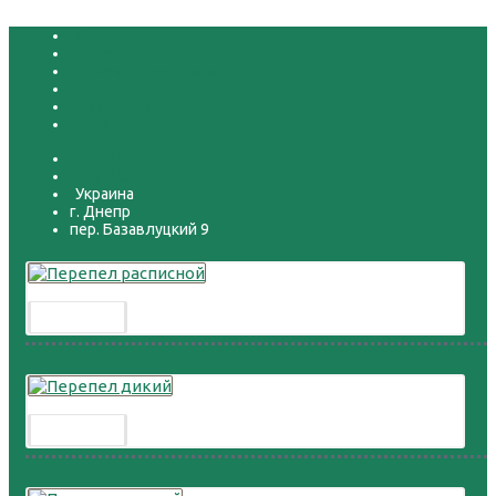
О нас
О доставке
Условия соглашения
Связаться с нами
Карта сайта
SiteMap
068-2687777
099-4687777
Украина
г. Днепр
пер. Базавлуцкий 9
Перепел расписной
300.00 грн.
Перепел дикий
300.00 грн.