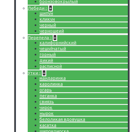
бронзовокрылый
Лебеди
+
шипун
кликун
черный
черношеий
Перепела
+
калифорнийский
чешуйчатый
горный
дикий
расписной
Утки
+
мандаринка
каролинка
огарь
пеганка
свиязь
чирок
нырок
белоликая вдовушка
касатка
широконоска