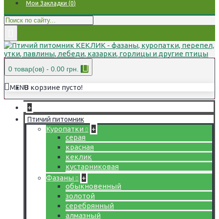
Мои Закладки (
0
)
0 товар(ов) - 0.00 грн.
В корзине пусто!
MENU
+
Птичий питомник
Куропатки
+
серая
красная
кеклик
кустарниковая
Фазаны
+
обыкновенный
золотой
серебрянный
алмазный