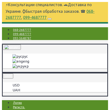
⚡Консультации специалистов. 🚗Доставка по
Украине. ⌚Быстрая обработка заказов. ☎
068-
2687777
,
099-4687777
068-2687777
099-4687777
093-5648787
рус
рус
eng
укр
UAH
USD
UAH
Логин
Регистр.