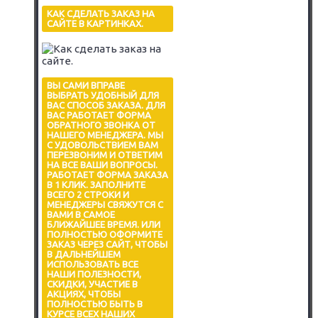
КАК СДЕЛАТЬ ЗАКАЗ НА
САЙТЕ В КАРТИНКАХ.
ВЫ САМИ ВПРАВЕ
ВЫБРАТЬ УДОБНЫЙ ДЛЯ
ВАС СПОСОБ ЗАКАЗА. ДЛЯ
ВАС РАБОТАЕТ ФОРМА
ОБРАТНОГО ЗВОНКА ОТ
НАШЕГО МЕНЕДЖЕРА. МЫ
С УДОВОЛЬСТВИЕМ ВАМ
ПЕРЕЗВОНИМ И ОТВЕТИМ
НА ВСЕ ВАШИ ВОПРОСЫ.
РАБОТАЕТ ФОРМА ЗАКАЗА
В 1 КЛИК. ЗАПОЛНИТЕ
ВСЕГО 2 СТРОКИ И
МЕНЕДЖЕРЫ СВЯЖУТСЯ С
ВАМИ В САМОЕ
БЛИЖАЙШЕЕ ВРЕМЯ. ИЛИ
ПОЛНОСТЬЮ ОФОРМИТЕ
ЗАКАЗ ЧЕРЕЗ САЙТ, ЧТОБЫ
В ДАЛЬНЕЙШЕМ
ИСПОЛЬЗОВАТЬ ВСЕ
НАШИ ПОЛЕЗНОСТИ,
СКИДКИ, УЧАСТИЕ В
АКЦИЯХ, ЧТОБЫ
ПОЛНОСТЬЮ БЫТЬ В
КУРСЕ ВСЕХ НАШИХ