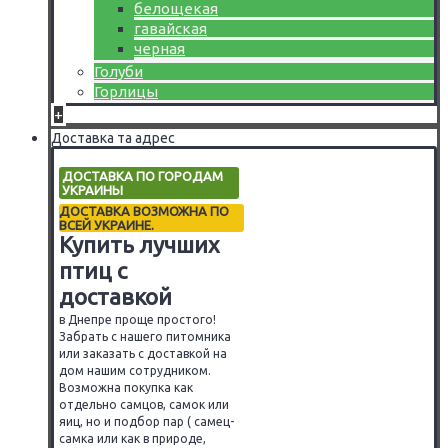
белощекая
гавайская
черная
Голуби
Горлицы
+
Доставка та адрес
ДОСТАВКА ПО ГОРОДАМ
УКРАИНЫ
ДОСТАВКА ВОЗМОЖНА ПО
ВСЕЙ УКРАИНЕ.
Купить лучших
птиц с
доставкой
в Днепре проще простого!
Забрать с нашего питомника
или заказать с доставкой на
дом нашим сотрудником.
Возможна покупка как
отдельно самцов, самок или
яиц, но и подбор пар ( самец-
самка или как в природе,