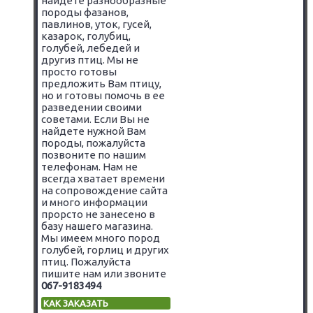
найдете разнообразные
породы фазанов,
павлинов, уток, гусей,
казарок, голубиц,
голубей, лебедей и
другиз птиц. Мы не
просто готовы
предложить Вам птицу,
но и готовы помочь в ее
разведении своими
советами. Если Вы не
найдете нужной Вам
породы, пожалуйста
позвоните по нашим
телефонам. Нам не
всегда хватает времени
на сопровождение сайта
и много информации
прорсто не занесено в
базу нашего магазина.
Мы имеем много пород
голубей, горлиц и других
птиц. Пожалуйста
пишите нам или звоните
067-9183494
КАК ЗАКАЗАТЬ