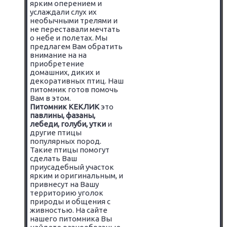
ярким оперением и
услаждали слух их
необычными трелями и
не переставали мечтать
о небе и полетах. Мы
предлагем Вам обратить
внимание на на
приобретение
домашних, диких и
декоративных птиц. Наш
питомник готов помочь
Вам в этом.
Питомник КЕКЛИК
это
павлины, фазаны,
лебеди, голуби, утки
и
другие птицы
популярных пород.
Такие птицы помогут
сделать Ваш
приусадебный участок
ярким и оригинальным, и
привнесут на Вашу
территорию уголок
природы и общения с
живностью. На сайте
нашего питомника Вы