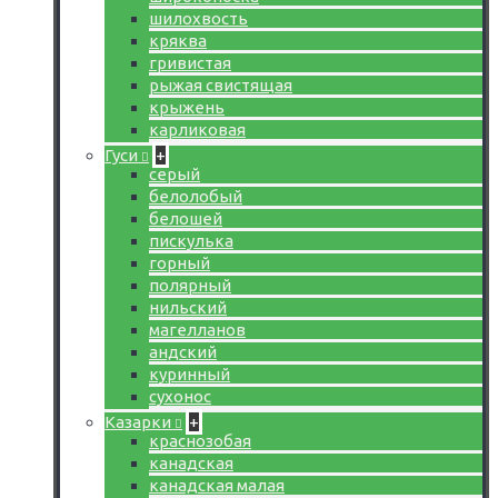
шилохвость
кряква
гривистая
рыжая свистящая
крыжень
карликовая
Гуси
+
серый
белолобый
белошей
пискулька
горный
полярный
нильский
магелланов
андский
куринный
сухонос
Казарки
+
краснозобая
канадская
канадская малая