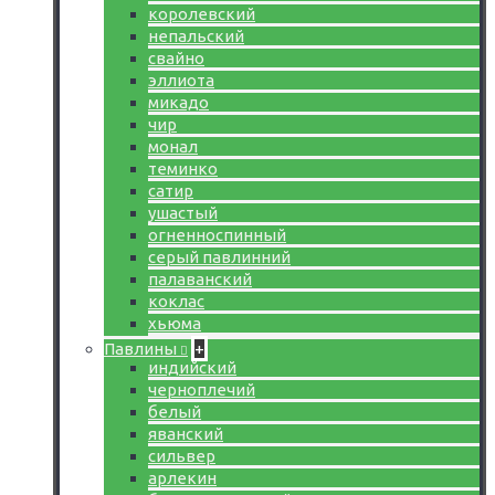
королевский
непальский
свайно
эллиота
микадо
чир
монал
теминко
сатир
ушастый
огненноспинный
серый павлинний
палаванский
коклас
хьюма
Павлины
+
индийский
черноплечий
белый
яванский
сильвер
арлекин