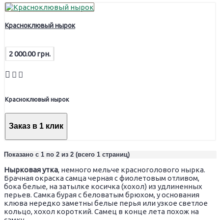
Красноклювый нырок
2 000.00 грн.
Красноклювый нырок
Заказ в 1 клик
Показано с 1 по 2 из 2 (всего 1 страниц)
Нырковая утка
, немного мельче красноголового нырка.
Брачная окраска самца черная с фиолетовым отливом,
бока белые, на затылке косичка (хохол) из удлиненных
перьев. Самка бурая с беловатым брюхом, у основания
клюва нередко заметны белые перья или узкое светлое
кольцо, хохол короткий. Самец в конце лета похож на
самку.