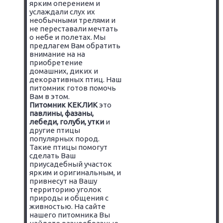
ярким оперением и
услаждали слух их
необычными трелями и
не переставали мечтать
о небе и полетах. Мы
предлагем Вам обратить
внимание на на
приобретение
домашних, диких и
декоративных птиц. Наш
питомник готов помочь
Вам в этом.
Питомник КЕКЛИК
это
павлины, фазаны,
лебеди, голуби, утки
и
другие птицы
популярных пород.
Такие птицы помогут
сделать Ваш
приусадебный участок
ярким и оригинальным, и
привнесут на Вашу
территорию уголок
природы и общения с
живностью. На сайте
нашего питомника Вы