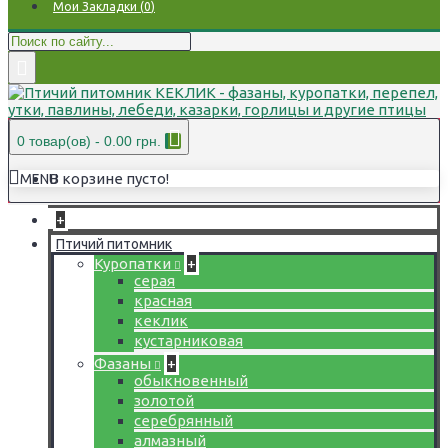
Мои Закладки (
0
)
0 товар(ов) - 0.00 грн.
В корзине пусто!
MENU
+
Птичий питомник
Куропатки
+
серая
красная
кеклик
кустарниковая
Фазаны
+
обыкновенный
золотой
серебрянный
алмазный