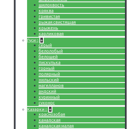
шилохвость
кряква
гривистая
рыжая свистящая
крыжень
карликовая
Гуси
+
серый
белолобый
белошей
пискулька
горный
полярный
нильский
магелланов
андский
куринный
сухонос
Казарки
+
краснозобая
канадская
канадская малая