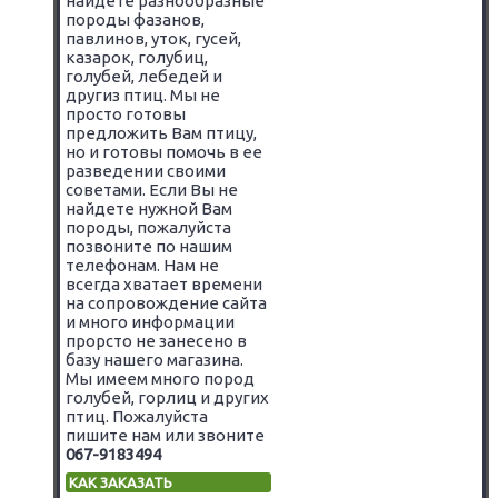
найдете разнообразные
породы фазанов,
павлинов, уток, гусей,
казарок, голубиц,
голубей, лебедей и
другиз птиц. Мы не
просто готовы
предложить Вам птицу,
но и готовы помочь в ее
разведении своими
советами. Если Вы не
найдете нужной Вам
породы, пожалуйста
позвоните по нашим
телефонам. Нам не
всегда хватает времени
на сопровождение сайта
и много информации
прорсто не занесено в
базу нашего магазина.
Мы имеем много пород
голубей, горлиц и других
птиц. Пожалуйста
пишите нам или звоните
067-9183494
КАК ЗАКАЗАТЬ