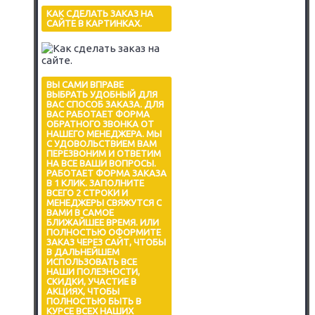
КАК СДЕЛАТЬ ЗАКАЗ НА
САЙТЕ В КАРТИНКАХ.
ВЫ САМИ ВПРАВЕ
ВЫБРАТЬ УДОБНЫЙ ДЛЯ
ВАС СПОСОБ ЗАКАЗА. ДЛЯ
ВАС РАБОТАЕТ ФОРМА
ОБРАТНОГО ЗВОНКА ОТ
НАШЕГО МЕНЕДЖЕРА. МЫ
С УДОВОЛЬСТВИЕМ ВАМ
ПЕРЕЗВОНИМ И ОТВЕТИМ
НА ВСЕ ВАШИ ВОПРОСЫ.
РАБОТАЕТ ФОРМА ЗАКАЗА
В 1 КЛИК. ЗАПОЛНИТЕ
ВСЕГО 2 СТРОКИ И
МЕНЕДЖЕРЫ СВЯЖУТСЯ С
ВАМИ В САМОЕ
БЛИЖАЙШЕЕ ВРЕМЯ. ИЛИ
ПОЛНОСТЬЮ ОФОРМИТЕ
ЗАКАЗ ЧЕРЕЗ САЙТ, ЧТОБЫ
В ДАЛЬНЕЙШЕМ
ИСПОЛЬЗОВАТЬ ВСЕ
НАШИ ПОЛЕЗНОСТИ,
СКИДКИ, УЧАСТИЕ В
АКЦИЯХ, ЧТОБЫ
ПОЛНОСТЬЮ БЫТЬ В
КУРСЕ ВСЕХ НАШИХ