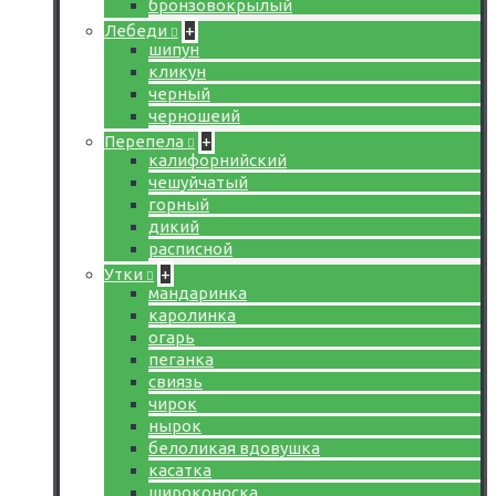
бронзовокрылый
Лебеди
+
шипун
кликун
черный
черношеий
Перепела
+
калифорнийский
чешуйчатый
горный
дикий
расписной
Утки
+
мандаринка
каролинка
огарь
пеганка
свиязь
чирок
нырок
белоликая вдовушка
касатка
широконоска