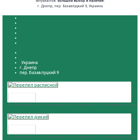
энтузиастов.
Большой выбор и наличие.
г. Днепр, пер. Базавлуцкий 9, Украина
О нас
О доставке
Условия соглашения
Связаться с нами
Карта сайта
SiteMap
068-2687777
099-4687777
Украина
г. Днепр
пер. Базавлуцкий 9
Перепел расписной
300.00 грн.
Перепел дикий
300.00 грн.