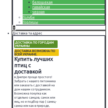
белощекая
гавайская
черная
Голуби
Горлицы
+
Доставка та адрес
ДОСТАВКА ПО ГОРОДАМ
УКРАИНЫ
ДОСТАВКА ВОЗМОЖНА ПО
ВСЕЙ УКРАИНЕ.
Купить лучших
птиц с
доставкой
в Днепре проще простого!
Забрать с нашего питомника
или заказать с доставкой на
дом нашим сотрудником.
Возможна покупка как
отдельно самцов, самок или
яиц, но и подбор пар ( самец-
самка или как в природе,