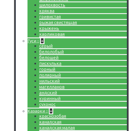
шилохвость
кряква
гривистая
рыжая свистящая
крыжень
карликовая
Гуси
+
серый
белолобый
белошей
пискулька
горный
полярный
нильский
магелланов
андский
куринный
сухонос
Казарки
+
краснозобая
канадская
канадская малая