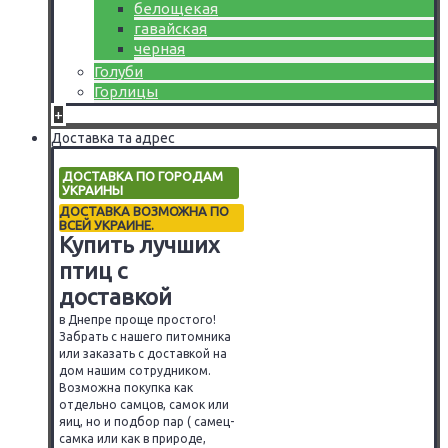
белощекая
гавайская
черная
Голуби
Горлицы
+
Доставка та адрес
ДОСТАВКА ПО ГОРОДАМ
УКРАИНЫ
ДОСТАВКА ВОЗМОЖНА ПО
ВСЕЙ УКРАИНЕ.
Купить лучших
птиц с
доставкой
в Днепре проще простого!
Забрать с нашего питомника
или заказать с доставкой на
дом нашим сотрудником.
Возможна покупка как
отдельно самцов, самок или
яиц, но и подбор пар ( самец-
самка или как в природе,