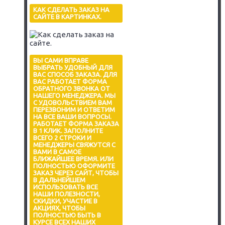
КАК СДЕЛАТЬ ЗАКАЗ НА
САЙТЕ В КАРТИНКАХ.
ВЫ САМИ ВПРАВЕ
ВЫБРАТЬ УДОБНЫЙ ДЛЯ
ВАС СПОСОБ ЗАКАЗА. ДЛЯ
ВАС РАБОТАЕТ ФОРМА
ОБРАТНОГО ЗВОНКА ОТ
НАШЕГО МЕНЕДЖЕРА. МЫ
С УДОВОЛЬСТВИЕМ ВАМ
ПЕРЕЗВОНИМ И ОТВЕТИМ
НА ВСЕ ВАШИ ВОПРОСЫ.
РАБОТАЕТ ФОРМА ЗАКАЗА
В 1 КЛИК. ЗАПОЛНИТЕ
ВСЕГО 2 СТРОКИ И
МЕНЕДЖЕРЫ СВЯЖУТСЯ С
ВАМИ В САМОЕ
БЛИЖАЙШЕЕ ВРЕМЯ. ИЛИ
ПОЛНОСТЬЮ ОФОРМИТЕ
ЗАКАЗ ЧЕРЕЗ САЙТ, ЧТОБЫ
В ДАЛЬНЕЙШЕМ
ИСПОЛЬЗОВАТЬ ВСЕ
НАШИ ПОЛЕЗНОСТИ,
СКИДКИ, УЧАСТИЕ В
АКЦИЯХ, ЧТОБЫ
ПОЛНОСТЬЮ БЫТЬ В
КУРСЕ ВСЕХ НАШИХ