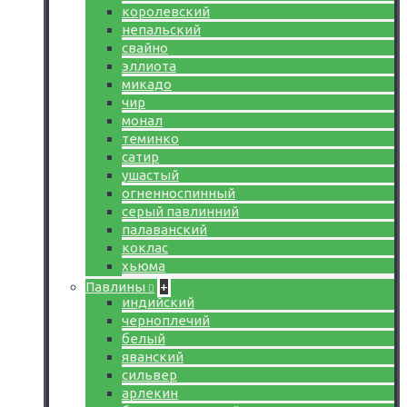
королевский
непальский
свайно
эллиота
микадо
чир
монал
теминко
сатир
ушастый
огненноспинный
серый павлинний
палаванский
коклас
хьюма
Павлины
+
индийский
черноплечий
белый
яванский
сильвер
арлекин