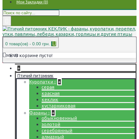
Мои Закладки (
0
)
0 товар(ов) - 0.00 грн.
В корзине пусто!
MENU
+
Птичий питомник
Куропатки
+
серая
красная
кеклик
кустарниковая
Фазаны
+
обыкновенный
золотой
серебрянный
алмазный