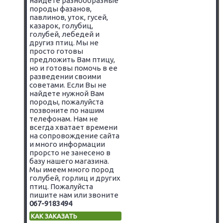
найдете разнообразные
породы фазанов,
павлинов, уток, гусей,
казарок, голубиц,
голубей, лебедей и
другиз птиц. Мы не
просто готовы
предложить Вам птицу,
но и готовы помочь в ее
разведении своими
советами. Если Вы не
найдете нужной Вам
породы, пожалуйста
позвоните по нашим
телефонам. Нам не
всегда хватает времени
на сопровождение сайта
и много информации
прорсто не занесено в
базу нашего магазина.
Мы имеем много пород
голубей, горлиц и других
птиц. Пожалуйста
пишите нам или звоните
067-9183494
КАК ЗАКАЗАТЬ