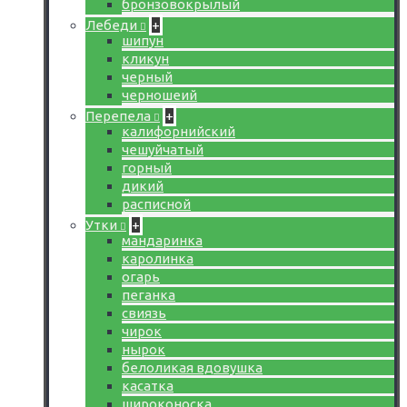
бронзовокрылый
Лебеди
+
шипун
кликун
черный
черношеий
Перепела
+
калифорнийский
чешуйчатый
горный
дикий
расписной
Утки
+
мандаринка
каролинка
огарь
пеганка
свиязь
чирок
нырок
белоликая вдовушка
касатка
широконоска