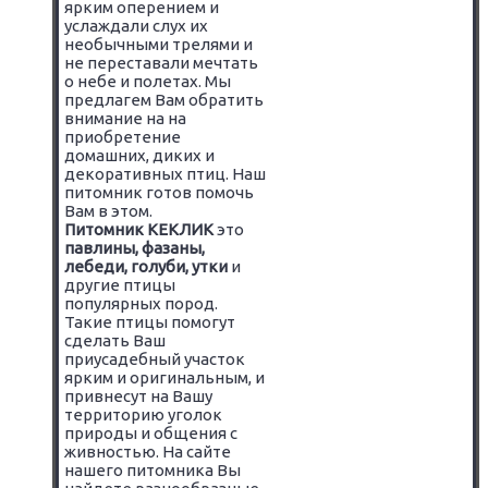
ярким оперением и
услаждали слух их
необычными трелями и
не переставали мечтать
о небе и полетах. Мы
предлагем Вам обратить
внимание на на
приобретение
домашних, диких и
декоративных птиц. Наш
питомник готов помочь
Вам в этом.
Питомник КЕКЛИК
это
павлины, фазаны,
лебеди, голуби, утки
и
другие птицы
популярных пород.
Такие птицы помогут
сделать Ваш
приусадебный участок
ярким и оригинальным, и
привнесут на Вашу
территорию уголок
природы и общения с
живностью. На сайте
нашего питомника Вы