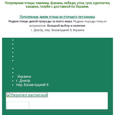
Популярные птицы: павлины, фазаны, лебеди, утки, гуси, куропатки,
казарки, голуби с доставкой по Украине.
Популярные дикие птицы из птичьего питомника
.
Редкие птицы дикой природы со всего мира.
Редкие породы птиц от
энтузиастов.
Большой выбор и наличие.
г. Днепр, пер. Базавлуцкий 9, Украина
О нас
О доставке
Условия соглашения
Связаться с нами
Карта сайта
SiteMap
068-2687777
099-4687777
Украина
г. Днепр
пер. Базавлуцкий 9
Перепел расписной
300.00 грн.