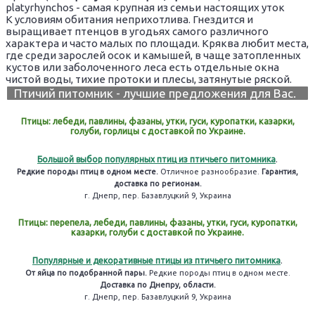
platyrhynchos - самая крупная из семьи настоящих уток
К условиям обитания неприхотлива. Гнездится и
выращивает птенцов в угодьях самого различного
характера и часто малых по площади. Кряква любит места,
где среди зарослей осок и камышей, в чаще затопленных
кустов или заболоченного леса есть отдельные окна
чистой воды, тихие протоки и плесы, затянутые ряской.
Птичий питомник - лучшие предложения для Вас.
Птицы: лебеди, павлины, фазаны, утки, гуси, куропатки, казарки,
голуби, горлицы с доставкой по Украине.
Большой выбор популярных птиц из птичьего питомника
.
Редкие породы птиц в одном месте.
Отличное разнообразие.
Гарантия,
доставка по регионам.
г. Днепр, пер. Базавлуцкий 9, Украина
Птицы: перепела, лебеди, павлины, фазаны, утки, гуси, куропатки,
казарки, голуби с доставкой по Украине.
Популярные и декоративные птицы из птичьего питомника
.
От яйца по подобранной пары.
Редкие породы птиц в одном месте.
Доставка по Днепру, области.
г. Днепр, пер. Базавлуцкий 9, Украина