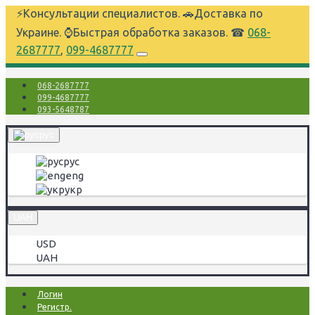
⚡Консультации специалистов. 🚗Доставка по
Украине. ⌚Быстрая обработка заказов. ☎
068-
2687777
,
099-4687777
068-2687777
099-4687777
093-5648787
рус
рус
eng
укр
UAH
USD
UAH
Логин
Регистр.