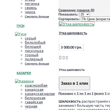
пеганка
свиязь
Сравнение товаров (0)
чирок
Показывать:
Смотреть больше
Сортировать:
ГУСИ
Утка шилохвость
серый
белолобый
белошей
3 000.00 грн.
пискулька
горный
полярный
Смотреть больше
Утка шилохвость
КАЗАРКИ
Заказ в 1 клик
краснозобая
канадская
канадская малая
Показано с 1 по 1 из 1 (всего 1 
белощекая
Шилохвость
распространён в
гавайская
занимают большую часть тер
черная
холодать, утки шилохвости 