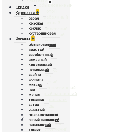
Фазаны
+
обыкновенный
Скидки
золотой
+
Куропатки
серебрянный
серая
алмазный
красная
кеклик
королевский
кустарниковая
непальский
+
Фазаны
свайно
обыкновенный
эллиота
золотой
микадо
серебрянный
чир
алмазный
монал
королевский
непальский
теминко
свайно
сатир
эллиота
ушастый
микадо
огненноспинный
чир
серый павлинний
монал
палаванский
теминко
сатир
коклас
ушастый
хьюма
огненноспинный
Павлины
+
серый павлинний
индийский
палаванский
черноплечий
коклас