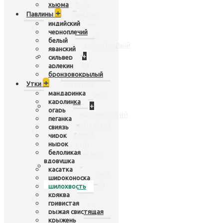
белый
хьюма
+
Павлины
яванский
индийский
сильвер
черноплечий
арлекин
белый
бронзовокрылый
яванский
Лебеди
+
сильвер
шипун
арлекин
кликун
бронзовокрылый
+
Утки
черный
мандаринка
черношеий
каролинка
Перепела
+
огарь
калифорнийский
пеганка
чешуйчатый
свиязь
горный
чирок
дикий
нырок
белоликая
расписной
вдовушка
Утки
+
касатка
мандаринка
широконоска
каролинка
шилохвость
огарь
кряква
гривистая
пеганка
рыжая свистящая
свиязь
крыжень