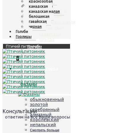
краснозобая
Казарки
+
канадская
краснозобая
канадская малая
канадская
белощекая
гавайская
канадская малая
черная
белощекая
Голуби
гавайская
Горлицы
черная
Птичий питомник
Голуби
Горлицы
+
Птицы лучших пород
ФАЗАНЫ
обыкновенный
золотой
серебрянный
Консультации
алмазный
- ответим на все Ваши вопросы
королевский
непальский
Смотреть больше