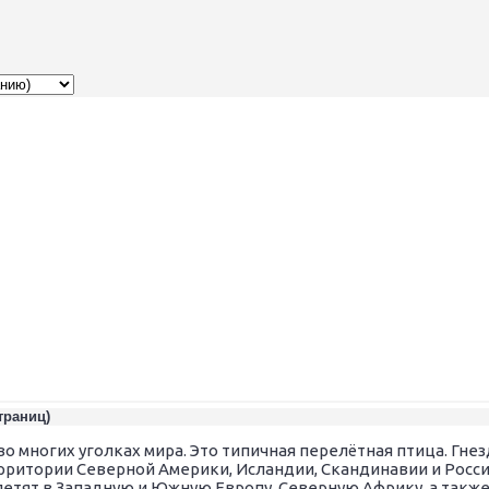
страниц)
о многих уголках мира. Это типичная перелётная птица. Гн
ритории Северной Америки, Исландии, Скандинавии и Росси
летят в Западную и Южную Европу, Северную Африку, а такж