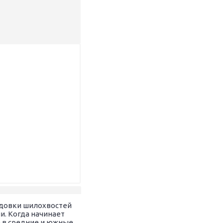
ездовки шилохвостей
и. Когда начинает
е в средние и южные