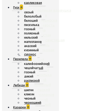
чирок
карликовая
нырок
+
Гуси
белоликая вдовушка
серый
касатка
белолобый
широконоска
белошей
пискулька
шилохвость
горный
кряква
полярный
гривистая
нильский
рыжая свистящая
магелланов
крыжень
андский
карликовая
куринный
сухонос
Гуси
+
+
Перепела
серый
калифорнийский
белолобый
чешуйчатый
белошей
горный
пискулька
дикий
горный
расписной
+
полярный
Лебеди
нильский
шипун
кликун
магелланов
черный
андский
черношеий
куринный
+
Казарки
сухонос