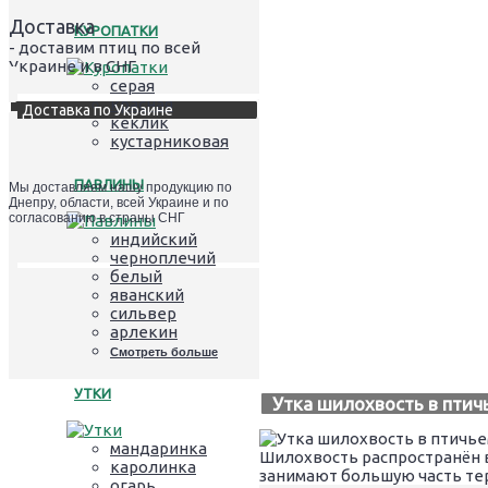
Доставка
КУРОПАТКИ
- доставим птиц по всей
Украине и в СНГ
серая
красная
Доставка по Украине
кеклик
кустарниковая
ПАВЛИНЫ
Мы доставляем нашу продукцию по
Днепру, области, всей Украине и по
согласованию в страны СНГ
индийский
черноплечий
белый
яванский
сильвер
арлекин
Смотреть больше
УТКИ
Утка шилохвость в птич
мандаринка
Шилохвость распространён в
каролинка
занимают большую часть те
огарь