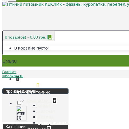
0 товар(ов) - 0.00 грн.
В корзине пусто!
MENU
Главная
шилохвость
+
Стереть фильтр
производители
Птичий питомник
Куропатки
+
серая
красная
кеклик
кустарниковая
Категории