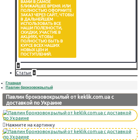
ВАМИ В САМОЕ
БЛИЖАЙШЕЕ ВРЕМЯ. ИЛИ
ПОЛНОСТЬЮ ОФОРМИТЕ
ЗАКАЗ ЧЕРЕЗ САЙТ, ЧТОБЫ
В ДАЛЬНЕЙШЕМ
ИСПОЛЬЗОВАТЬ ВСЕ
НАШИ ПОЛЕЗНОСТИ,
СКИДКИ, УЧАСТИЕ В
АКЦИЯХ, ЧТОБЫ
ПОЛНОСТЬЮ БЫТЬ В
КУРСЕ ВСЕХ НАШИХ
НОВЫХ ЦЕН И
ПОСТУПЛЕНИЙ.
+
+
Статьи
Главная
Павлин бронзовокрылый
Павлин бронзовокрылый от keklik.com.ua с
доставкой по Украине
Нажмите на картинку