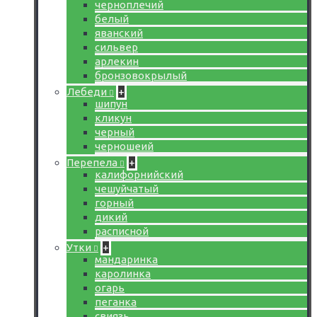
черноплечий
белый
яванский
сильвер
арлекин
бронзовокрылый
Лебеди
+
шипун
кликун
черный
черношеий
Перепела
+
калифорнийский
чешуйчатый
горный
дикий
расписной
Утки
+
мандаринка
каролинка
огарь
пеганка
свиязь