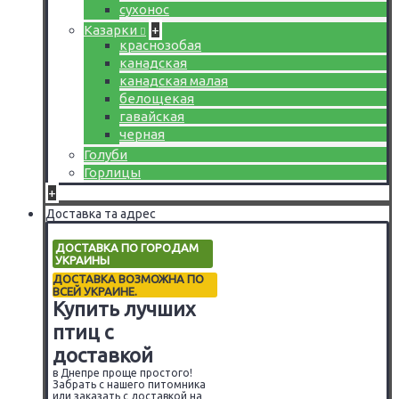
сухонос
Казарки
+
краснозобая
канадская
канадская малая
белощекая
гавайская
черная
Голуби
Горлицы
+
Доставка та адрес
ДОСТАВКА ПО ГОРОДАМ
УКРАИНЫ
ДОСТАВКА ВОЗМОЖНА ПО
ВСЕЙ УКРАИНЕ.
Купить лучших
птиц с
доставкой
в Днепре проще простого!
Забрать с нашего питомника
или заказать с доставкой на