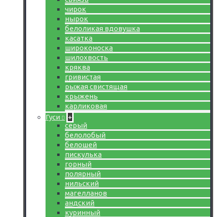
чирок
нырок
белоликая вдовушка
касатка
широконоска
шилохвость
кряква
гривистая
рыжая свистящая
крыжень
карликовая
Гуси
+
серый
белолобый
белошей
пискулька
горный
полярный
нильский
магелланов
андский
куринный