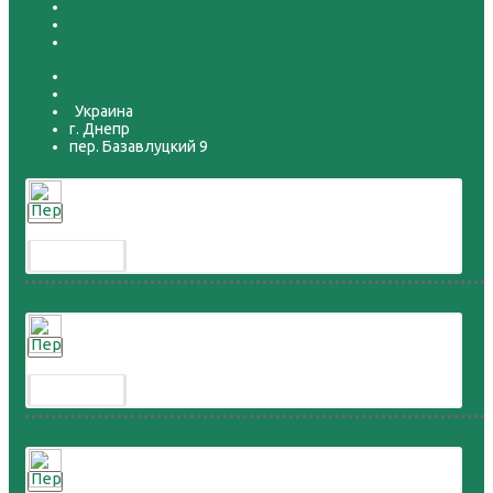
Связаться с нами
Карта сайта
SiteMap
068-2687777
099-4687777
Украина
г. Днепр
пер. Базавлуцкий 9
Перепел расписной
300.00 грн.
Перепел дикий
300.00 грн.