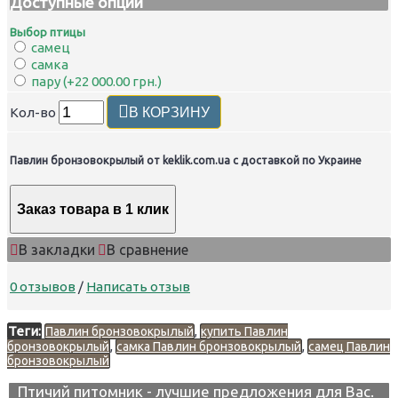
Доступные опции
Выбор птицы
самец
самка
пару (+22 000.00 грн.)
Кол-во
В КОРЗИНУ
Павлин бронзовокрылый от keklik.com.ua с доставкой по Украине
Заказ товара в 1 клик
В закладки
В сравнение
0 отзывов
/
Написать отзыв
Теги:
,
Павлин бронзовокрылый
купить Павлин
,
,
бронзовокрылый
самка Павлин бронзовокрылый
самец Павлин
бронзовокрылый
Птичий питомник - лучшие предложения для Вас.