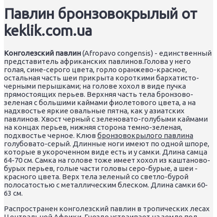
Павлин бронзовокрылый от
keklik.com.ua
Конголезский павлин
(Afropavo congensis) - единственный
представитель африканских павлинов.Голова у него
голая, сине-серого цвета, горло оранжево-красное,
остальная часть шеи прикрыта короткими бархатисто-
черными перышками; на голове хохол в виде пучка
прямостоящих перьев. Верхняя часть тела бронзово-
зеленая с большими каймами фиолетового цвета, а на
надхвостье яркие овальные пятна, как у азиатских
павлинов. Хвост черный с зеленовато-голубыми каймами
на концах перьев, нижняя сторона темно-зеленая,
подхвостье черное. Клюв
бронзовокрылого павлина
голубовато-серый. Длинные ноги имеют по одной шпоре,
которые в укороченном виде есть и у самки. Длина самца
64-70 см. Самка на голове тоже имеет хохол из каштаново-
бурых перьев, голые части головы серо-бурые, а шеи -
красного цвета. Верх тела зеленый со светло-бурой
полосатостью с металлическим блеском. Длина самки 60-
63 см.
Распространен конголезский павлин в тропических лесах
Центральной Африки. Гнездо устраивает на земле под