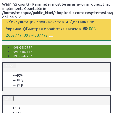
Warning
: count(): Parameter must be an array or an object that
implements Countable in
/home/tmkppua/public_html/shop.keklik.com.ua/system/storage
on line
637
⚡Консультации специалистов. 🚗Доставка по
Украине. ⌚Быстрая обработка заказов. ☎
068-
2687777
,
099-4687777
068-2687777
099-4687777
093-5648787
рус
рус
eng
укр
UAH
USD
UAH