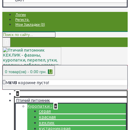
Логин
Регистр.
Мои Закладки (
0
)
0 товар(ов) - 0.00 грн.
В корзине пусто!
MENU
+
Птичий питомник
Куропатки
+
серая
красная
кеклик
кустарниковая