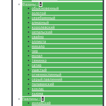
Фазаны
+
обыкновенный
золотой
серебрянный
алмазный
королевский
непальский
свайно
эллиота
микадо
чир
монал
теминко
сатир
ушастый
огненноспинный
серый павлинний
палаванский
коклас
хьюма
Павлины
+
индийский