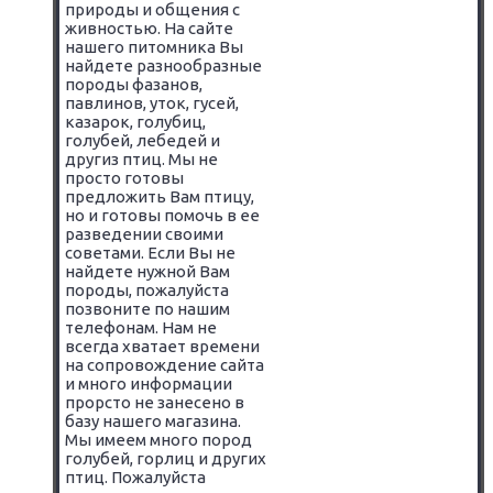
природы и общения с
живностью. На сайте
нашего питомника Вы
найдете разнообразные
породы фазанов,
павлинов, уток, гусей,
казарок, голубиц,
голубей, лебедей и
другиз птиц. Мы не
просто готовы
предложить Вам птицу,
но и готовы помочь в ее
разведении своими
советами. Если Вы не
найдете нужной Вам
породы, пожалуйста
позвоните по нашим
телефонам. Нам не
всегда хватает времени
на сопровождение сайта
и много информации
прорсто не занесено в
базу нашего магазина.
Мы имеем много пород
голубей, горлиц и других
птиц. Пожалуйста