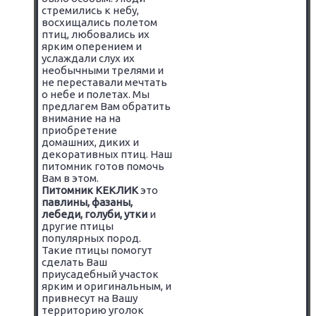
стремились к небу,
восхищались полетом
птиц, любовались их
ярким оперением и
услаждали слух их
необычными трелями и
не переставали мечтать
о небе и полетах. Мы
предлагем Вам обратить
внимание на на
приобретение
домашних, диких и
декоративных птиц. Наш
питомник готов помочь
Вам в этом.
Питомник КЕКЛИК
это
павлины, фазаны,
лебеди, голуби, утки
и
другие птицы
популярных пород.
Такие птицы помогут
сделать Ваш
приусадебный участок
ярким и оригинальным, и
привнесут на Вашу
территорию уголок