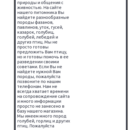
природы и общения с
живностью. На сайте
нашего питомника Вы
найдете разнообразные
породы фазанов,
павлинов, уток, гусей,
казарок, голубиц,
голубей, лебедей и
другиз птиц. Мы не
просто готовы
предложить Вам птицу,
но и готовы помочь в ее
разведении своими
советами. Если Вы не
найдете нужной Вам
породы, пожалуйста
позвоните по нашим
телефонам. Нам не
всегда хватает времени
на сопровождение сайта
и много информации
прорсто не занесено в
базу нашего магазина.
Мы имеем много пород
голубей, горлиц и других
птиц. Пожалуйста