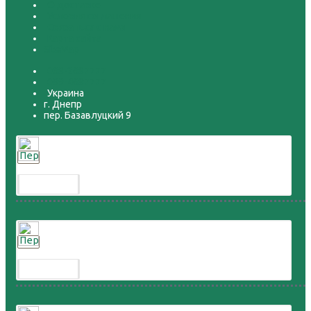
О доставке
Условия соглашения
Связаться с нами
Карта сайта
SiteMap
068-2687777
099-4687777
Украина
г. Днепр
пер. Базавлуцкий 9
Перепел расписной
300.00 грн.
Перепел дикий
300.00 грн.