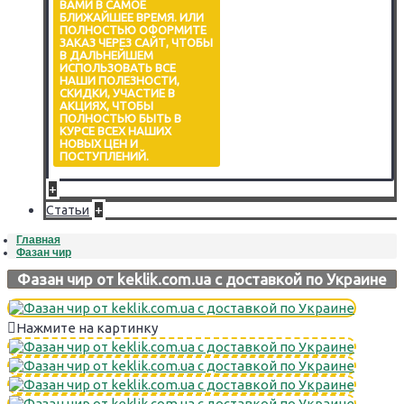
ВАМИ В САМОЕ
БЛИЖАЙШЕЕ ВРЕМЯ. ИЛИ
ПОЛНОСТЬЮ ОФОРМИТЕ
ЗАКАЗ ЧЕРЕЗ САЙТ, ЧТОБЫ
В ДАЛЬНЕЙШЕМ
ИСПОЛЬЗОВАТЬ ВСЕ
НАШИ ПОЛЕЗНОСТИ,
СКИДКИ, УЧАСТИЕ В
АКЦИЯХ, ЧТОБЫ
ПОЛНОСТЬЮ БЫТЬ В
КУРСЕ ВСЕХ НАШИХ
НОВЫХ ЦЕН И
ПОСТУПЛЕНИЙ.
+
+
Статьи
Главная
Фазан чир
Фазан чир от keklik.com.ua с доставкой по Украине
Нажмите на картинку