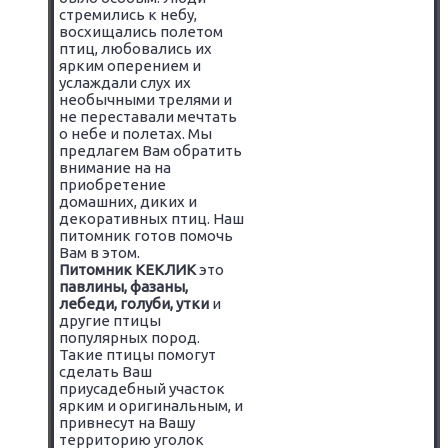
стремились к небу,
восхищались полетом
птиц, любовались их
ярким оперением и
услаждали слух их
необычными трелями и
не переставали мечтать
о небе и полетах. Мы
предлагем Вам обратить
внимание на на
приобретение
домашних, диких и
декоративных птиц. Наш
питомник готов помочь
Вам в этом.
Питомник КЕКЛИК
это
павлины, фазаны,
лебеди, голуби, утки
и
другие птицы
популярных пород.
Такие птицы помогут
сделать Ваш
приусадебный участок
ярким и оригинальным, и
привнесут на Вашу
территорию уголок