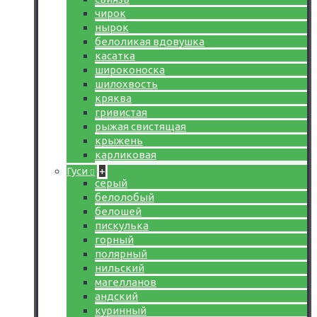
чирок
нырок
белоликая вдовушка
касатка
широконоска
шилохвость
кряква
гривистая
рыжая свистящая
крыжень
карликовая
Гуси
+
серый
белолобый
белошей
пискулька
горный
полярный
нильский
магелланов
андский
куринный