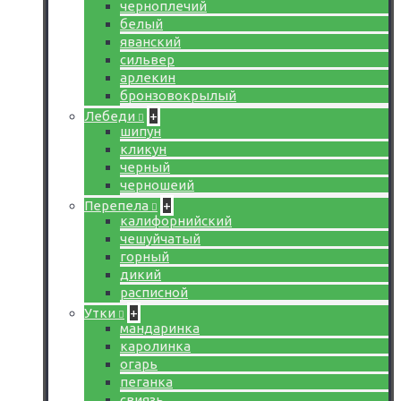
черноплечий
белый
яванский
сильвер
арлекин
бронзовокрылый
Лебеди
+
шипун
кликун
черный
черношеий
Перепела
+
калифорнийский
чешуйчатый
горный
дикий
расписной
Утки
+
мандаринка
каролинка
огарь
пеганка
свиязь