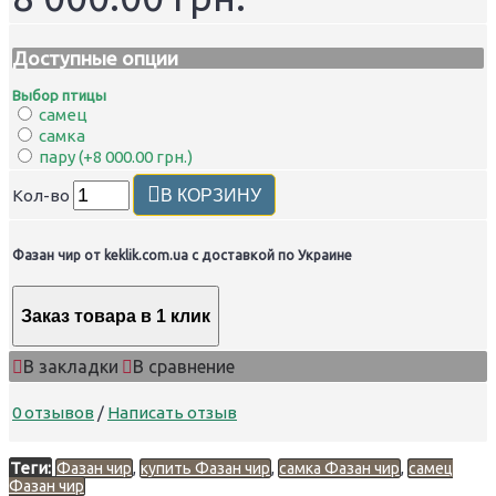
Доступные опции
Выбор птицы
самец
самка
пару (+8 000.00 грн.)
Кол-во
В КОРЗИНУ
Фазан чир от keklik.com.ua с доставкой по Украине
Заказ товара в 1 клик
В закладки
В сравнение
0 отзывов
/
Написать отзыв
Теги:
,
,
,
Фазан чир
купить Фазан чир
самка Фазан чир
самец
Фазан чир