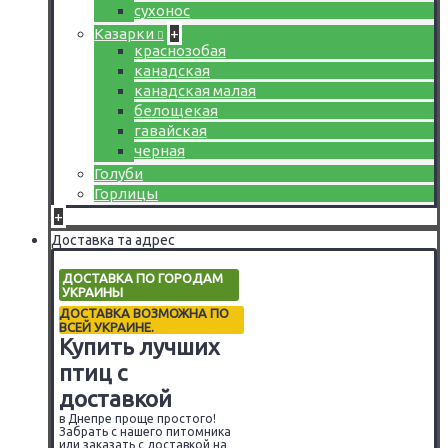
сухонос
Казарки
+
краснозобая
канадская
канадская малая
белощекая
гавайская
черная
Голуби
Горлицы
+
Доставка та адрес
ДОСТАВКА ПО ГОРОДАМ
УКРАИНЫ
ДОСТАВКА ВОЗМОЖНА ПО
ВСЕЙ УКРАИНЕ.
Купить лучших
птиц с
доставкой
в Днепре проще простого!
Забрать с нашего питомника
или заказать с доставкой на