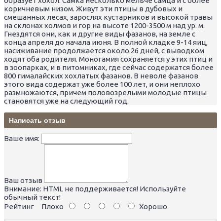
образует хохол. Самка несколько мельче самца и с более
коричневым низом. Живут эти птицы в дубовых и
смешанных лесах, зарослях кустарников и высокой травы
на склонах холмов и гор на высоте 1200-3500 м над ур. м.
Гнездятся они, как и другие виды фазанов, на земле с
конца апреля до начала июня. В полной кладке 9-14 яиц,
насиживание продолжается около 26 дней, с выводком
ходят оба родителя. Моногамия сохраняется у этих птиц и
в зоопарках, и в питомниках, где сейчас содержатся более
800 гималайских хохлатых фазанов. В неволе фазанов
этого вида содержат уже более 100 лет, и они неплохо
размножаются, причем половозрелыми молодые птицы
становятся уже на следующий год.
Написать отзыв
Ваше имя:
Ваш отзыв
Внимание:
HTML не поддерживается! Используйте
обычный текст!
Рейтинг
Плохо
Хорошо