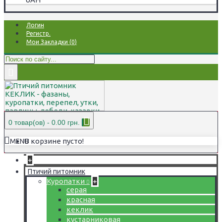
Логин
Регистр.
Мои Закладки (
0
)
0 товар(ов) - 0.00 грн.
В корзине пусто!
MENU
+
Птичий питомник
Куропатки
+
серая
красная
кеклик
кустарниковая