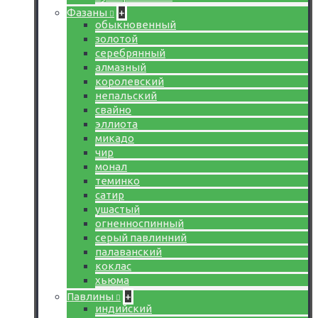
Фазаны
+
обыкновенный
золотой
серебрянный
алмазный
королевский
непальский
свайно
эллиота
микадо
чир
монал
теминко
сатир
ушастый
огненноспинный
серый павлинний
палаванский
коклас
хьюма
Павлины
+
индийский