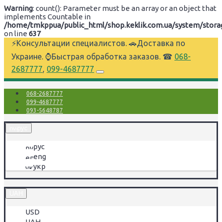
Warning
: count(): Parameter must be an array or an object that
implements Countable in
/home/tmkppua/public_html/shop.keklik.com.ua/system/storage
on line
637
⚡Консультации специалистов. 🚗Доставка по
Украине. ⌚Быстрая обработка заказов. ☎
068-
2687777
,
099-4687777
068-2687777
099-4687777
093-5648787
рус
рус
eng
укр
UAH
USD
UAH