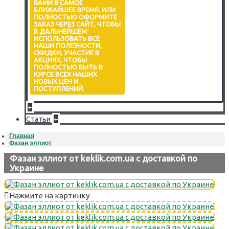
ВАМИ В САМОЕ
БЛИЖАЙШЕЕ ВРЕМЯ. ИЛИ
ПОЛНОСТЬЮ ОФОРМИТЕ
ЗАКАЗ ЧЕРЕЗ САЙТ, ЧТОБЫ
В ДАЛЬНЕЙШЕМ
ИСПОЛЬЗОВАТЬ ВСЕ
НАШИ ПОЛЕЗНОСТИ,
СКИДКИ, УЧАСТИЕ В
АКЦИЯХ, ЧТОБЫ
ПОЛНОСТЬЮ БЫТЬ В
КУРСЕ ВСЕХ НАШИХ
НОВЫХ ЦЕН И
ПОСТУПЛЕНИЙ.
+
+
Статьи
Главная
Фазан эллиот
Фазан эллиот от keklik.com.ua с доставкой по
Украине
Нажмите на картинку