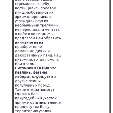
стремились к небу,
восхищались полетом
птиц, любовались их
ярким оперением и
услаждали слух их
необычными трелями и
не переставали мечтать
о небе и полетах. Мы
предлагем Вам обратить
внимание на на
приобретение
домашних, диких и
декоративных птиц. Наш
питомник готов помочь
Вам в этом.
Питомник КЕКЛИК
это
павлины, фазаны,
лебеди, голуби, утки
и
другие птицы
популярных пород.
Такие птицы помогут
сделать Ваш
приусадебный участок
ярким и оригинальным, и
привнесут на Вашу
территорию уголок