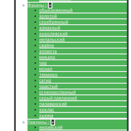
Фазаны
+
обыкновенный
золотой
серебрянный
алмазный
королевский
непальский
свайно
эллиота
микадо
чир
монал
теминко
сатир
ушастый
огненноспинный
серый павлинний
палаванский
коклас
хьюма
Павлины
+
индийский