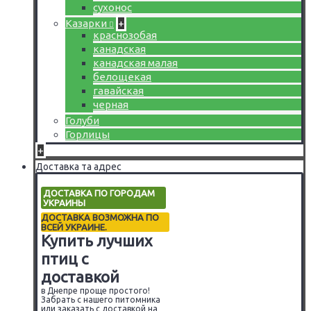
сухонос
Казарки
+
краснозобая
канадская
канадская малая
белощекая
гавайская
черная
Голуби
Горлицы
+
Доставка та адрес
ДОСТАВКА ПО ГОРОДАМ
УКРАИНЫ
ДОСТАВКА ВОЗМОЖНА ПО
ВСЕЙ УКРАИНЕ.
Купить лучших
птиц с
доставкой
в Днепре проще простого!
Забрать с нашего питомника
или заказать с доставкой на