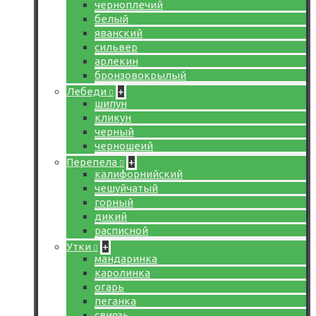
черноплечий
белый
яванский
сильвер
арлекин
бронзовокрылый
Лебеди
+
шипун
кликун
черный
черношеий
Перепела
+
калифорнийский
чешуйчатый
горный
дикий
расписной
Утки
+
мандаринка
каролинка
огарь
пеганка
свиязь