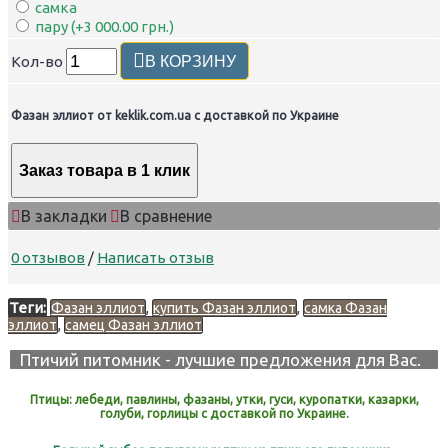
самка
пару (+3 000.00 грн.)
Кол-во
В КОРЗИНУ
Фазан эллиот от keklik.com.ua с доставкой по Украине
Заказ товара в 1 клик
В закладки
В сравнение
0 отзывов
/
Написать отзыв
Теги:
,
,
Фазан эллиот
купить Фазан эллиот
самка Фазан
,
эллиот
самец Фазан эллиот
Птичий питомник - лучшие предложения для Вас.
Птицы: лебеди, павлины, фазаны, утки, гуси, куропатки, казарки,
голуби, горлицы с доставкой по Украине.