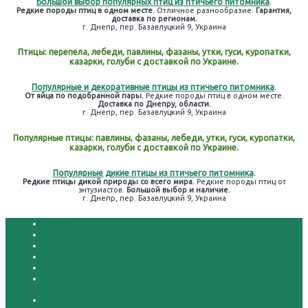
Большой выбор популярных птиц из птичьего питомника
.
Редкие породы птиц в одном месте.
Отличное разнообразие.
Гарантия,
доставка по регионам.
г. Днепр, пер. Базавлуцкий 9, Украина
Птицы: перепела, лебеди, павлины, фазаны, утки, гуси, куропатки,
казарки, голуби с доставкой по Украине.
Популярные и декоративные птицы из птичьего питомника
.
От яйца по подобранной пары.
Редкие породы птиц в одном месте.
Доставка по Днепру, области.
г. Днепр, пер. Базавлуцкий 9, Украина
Популярные птицы: павлины, фазаны, лебеди, утки, гуси, куропатки,
казарки, голуби с доставкой по Украине.
Популярные дикие птицы из птичьего питомника
.
Редкие птицы дикой природы со всего мира.
Редкие породы птиц от
энтузиастов.
Большой выбор и наличие.
г. Днепр, пер. Базавлуцкий 9, Украина
О нас
О доставке
Условия соглашения
Связаться с нами
Карта сайта
SiteMap
068-2687777