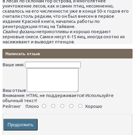
в лесах по скло­нам гор острова, и многолетнее
уничтожение лесов, как и самих птиц, несомненно,
сказалось на его численности: уже в конце 50-х годов его
считали столь редким, что он был внесен в первое
издание Красной книги, начались работы по
реинтродукции птиц на Тайване.
Свайно фазаны
неприхотливы и хорошо поедают
зерновые смеси. Самки несут 6-15 яиц, иногда охотно их
насиживают и выводят птенцов.
Написать отзыв
Ваше имя:
Ваш отзыв
Внимание:
HTML не поддерживается! Используйте
обычный текст!
Рейтинг
Плохо
Хорошо
Продолжить