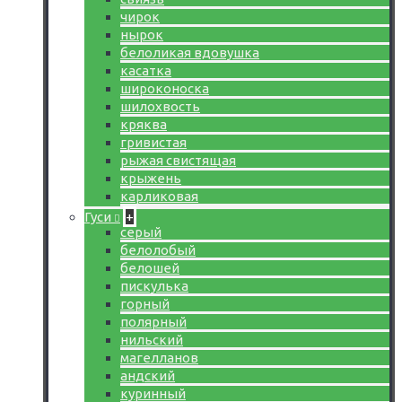
чирок
нырок
белоликая вдовушка
касатка
широконоска
шилохвость
кряква
гривистая
рыжая свистящая
крыжень
карликовая
Гуси
+
серый
белолобый
белошей
пискулька
горный
полярный
нильский
магелланов
андский
куринный