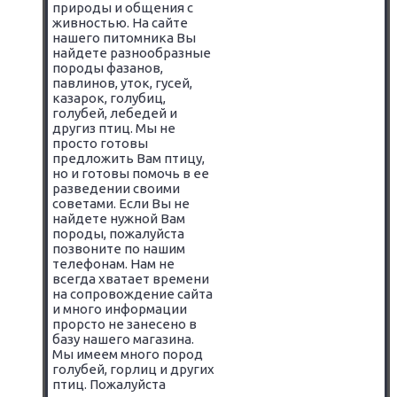
природы и общения с
живностью. На сайте
нашего питомника Вы
найдете разнообразные
породы фазанов,
павлинов, уток, гусей,
казарок, голубиц,
голубей, лебедей и
другиз птиц. Мы не
просто готовы
предложить Вам птицу,
но и готовы помочь в ее
разведении своими
советами. Если Вы не
найдете нужной Вам
породы, пожалуйста
позвоните по нашим
телефонам. Нам не
всегда хватает времени
на сопровождение сайта
и много информации
прорсто не занесено в
базу нашего магазина.
Мы имеем много пород
голубей, горлиц и других
птиц. Пожалуйста