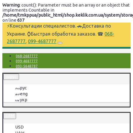
Warning
: count(): Parameter must be an array or an object that
implements Countable in
/home/tmkppua/public_html/shop.keklik.com.ua/system/storage
on line
637
⚡Консультации специалистов. 🚗Доставка по
Украине. ⌚Быстрая обработка заказов. ☎
068-
2687777
,
099-4687777
068-2687777
099-4687777
093-5648787
рус
рус
eng
укр
UAH
USD
UAH