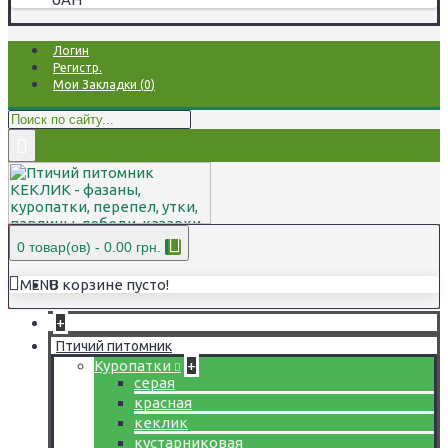
Логин
Регистр.
Мои Закладки (
0
)
0 товар(ов) - 0.00 грн.
В корзине пусто!
MENU
+
Птичий питомник
Куропатки
+
серая
красная
кеклик
кустарниковая