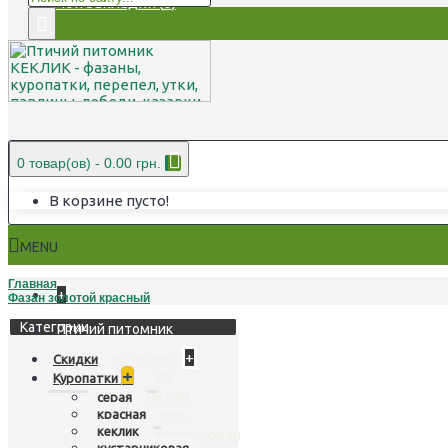
Мои Закладки (
0
)
0 товар(ов) - 0.00 грн.
В корзине пусто!
MENU
Главная
+
Фазан золотой красный
Категории
Птичий питомник
Куропатки
+
Скидки
серая
+
Куропатки
красная
серая
кеклик
красная
кеклик
кустарниковая