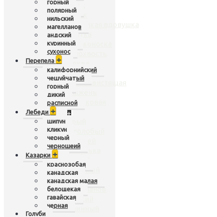
горный
чирок
полярный
нырок
нильский
белоликая вдовушка
магелланов
касатка
андский
куринный
широконоска
сухонос
шилохвость
+
Перепела
кряква
калифорнийский
гривистая
чешуйчатый
рыжая свистящая
горный
крыжень
дикий
карликовая
расписной
+
Лебеди
Гуси
+
серый
шипун
кликун
белолобый
черный
белошей
черношеий
пискулька
+
Казарки
горный
краснозобая
полярный
канадская
нильский
канадская малая
магелланов
белощекая
гавайская
андский
черная
куринный
Голуби