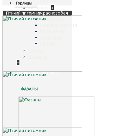
сухонос
Горлицы
Казарки
+
краснозобая
Птичий питомник
канадская
канадская малая
белощекая
гавайская
черная
Голуби
Горлицы
+
Птицы лучших пород
ФАЗАНЫ