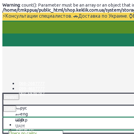
Warning
: count(): Parameter must be an array or an object tha
/home/tmkppua/public_html/shop.keklik.com.ua/system/storage
⚡Консультации специалистов. 🚗Доставка по Украине. 
068-2687777
099-4687777
093-5648787
рус
рус
UAH
eng
USD
укр
Логин
UAH
Регистр.