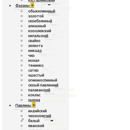
кустарниковая
Фазаны
+
+
Фазаны
обыкновенный
обыкновенный
золотой
золотой
серебрянный
серебрянный
алмазный
алмазный
королевский
королевский
непальский
непальский
свайно
свайно
эллиота
эллиота
микадо
микадо
чир
чир
монал
теминко
монал
сатир
теминко
ушастый
сатир
огненноспинный
ушастый
серый павлинний
огненноспинный
палаванский
серый павлинний
коклас
хьюма
палаванский
+
Павлины
коклас
индийский
хьюма
черноплечий
Павлины
+
белый
индийский
яванский
черноплечий