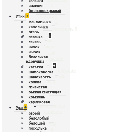
сильвер
белый
арлекин
бронзовокрылый
яванский
+
Утки
сильвер
мандаринка
арлекин
каролинка
бронзовокрылый
огарь
Лебеди
+
пеганка
шипун
свиязь
кликун
чирок
нырок
черный
белоликая
черношеий
вдовушка
Перепела
+
касатка
калифорнийский
широконоска
чешуйчатый
шилохвость
горный
кряква
гривистая
дикий
рыжая свистящая
расписной
крыжень
Утки
+
карликовая
мандаринка
+
Гуси
каролинка
серый
огарь
белолобый
пеганка
белошей
пискулька
свиязь