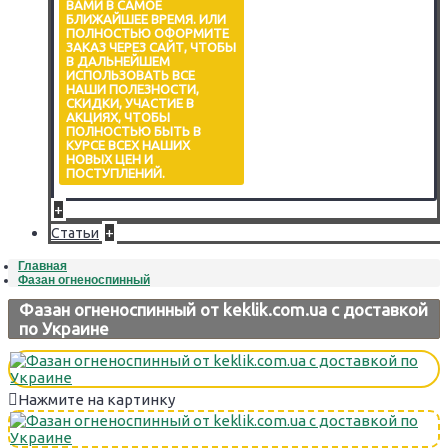
ВАМИ В САМОЕ
БЛИЖАЙШЕЕ ВРЕМЯ. ИЛИ
ПОЛНОСТЬЮ ОФОРМИТЕ
ЗАКАЗ ЧЕРЕЗ САЙТ, ЧТОБЫ
В ДАЛЬНЕЙШЕМ
ИСПОЛЬЗОВАТЬ ВСЕ
НАШИ ПОЛЕЗНОСТИ,
СКИДКИ, УЧАСТИЕ В
АКЦИЯХ, ЧТОБЫ
ПОЛНОСТЬЮ БЫТЬ В
КУРСЕ ВСЕХ НАШИХ
НОВЫХ ЦЕН И
ПОСТУПЛЕНИЙ.
+
+
Статьи
Главная
Фазан огненоспинный
Фазан огненоспинный от keklik.com.ua с доставкой
по Украине
Нажмите на картинку