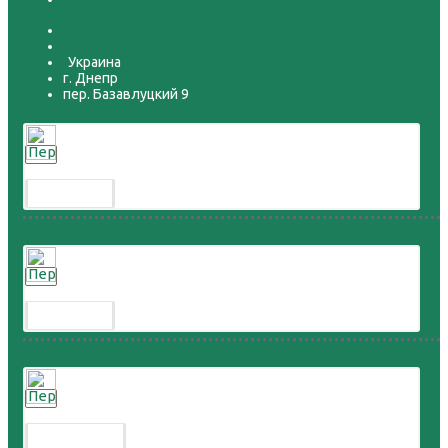
068-2687777
099-4687777
Украина
г. Днепр
пер. Базавлуцкий 9
Перепел расписной
300.00 грн.
Перепел дикий
300.00 грн.
Перепел горный
8 000.00 грн.