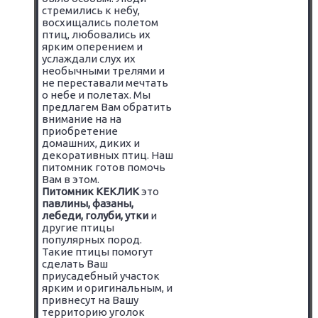
стремились к небу,
восхищались полетом
птиц, любовались их
ярким оперением и
услаждали слух их
необычными трелями и
не переставали мечтать
о небе и полетах. Мы
предлагем Вам обратить
внимание на на
приобретение
домашних, диких и
декоративных птиц. Наш
питомник готов помочь
Вам в этом.
Питомник КЕКЛИК
это
павлины, фазаны,
лебеди, голуби, утки
и
другие птицы
популярных пород.
Такие птицы помогут
сделать Ваш
приусадебный участок
ярким и оригинальным, и
привнесут на Вашу
территорию уголок