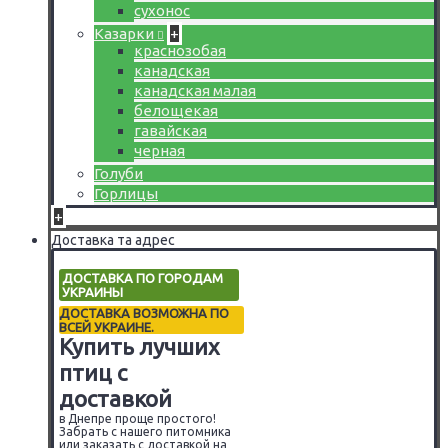
сухонос
Казарки
+
краснозобая
канадская
канадская малая
белощекая
гавайская
черная
Голуби
Горлицы
+
Доставка та адрес
ДОСТАВКА ПО ГОРОДАМ
УКРАИНЫ
ДОСТАВКА ВОЗМОЖНА ПО
ВСЕЙ УКРАИНЕ.
Купить лучших
птиц с
доставкой
в Днепре проще простого!
Забрать с нашего питомника
или заказать с доставкой на