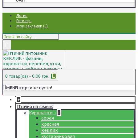
Логин
Регистр.
Мои Закладки (
0
)
0 товар(ов) - 0.00 грн.
В корзине пусто!
MENU
+
Птичий питомник
Куропатки
+
серая
красная
кеклик
кустарниковая