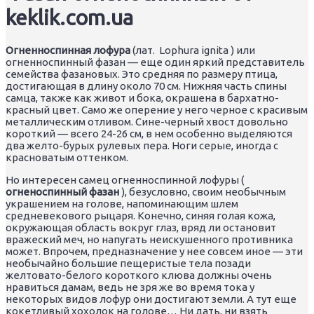
keklik.com.ua
Огненноспинная лофура
(лат. Lophura ignita ) или
огненноспинный фазан — еще один яркий представитель
семейства фазановых. Это средняя по размеру птица,
достигающая в длину около 70 см. Нижняя часть спины
самца, также как живот и бока, окрашена в бархатно-
красный цвет. Само же оперение у него черное с красивым
металлическим отливом. Сине-черный хвост довольно
короткий — всего 24-26 см, в нем особенно выделяются
два желто-бурых рулевых пера. Ноги серые, иногда с
красноватым оттенком.
Но интересен самец огненноспинной лофуры (
огненоспинный фазан
), безусловно, своим необычным
украшением на голове, напоминающим шлем
средневекового рыцаря. Конечно, синяя голая кожа,
окружающая область вокруг глаз, вряд ли остановит
вражеский меч, но напугать неискушенного противника
может. Впрочем, предназначение у нее совсем иное — эти
необычайно большие пещеристые тела позади
желтовато-белого короткого клюва должны очень
нравиться дамам, ведь не зря же во время тока у
некоторых видов лофур они достигают земли. А тут еще
кокетливый хохолок на голове… Ни дать, ни взять