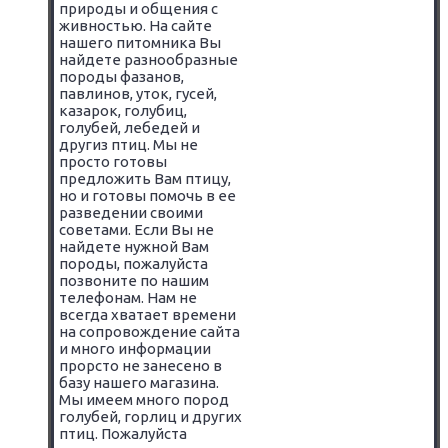
природы и общения с
живностью. На сайте
нашего питомника Вы
найдете разнообразные
породы фазанов,
павлинов, уток, гусей,
казарок, голубиц,
голубей, лебедей и
другиз птиц. Мы не
просто готовы
предложить Вам птицу,
но и готовы помочь в ее
разведении своими
советами. Если Вы не
найдете нужной Вам
породы, пожалуйста
позвоните по нашим
телефонам. Нам не
всегда хватает времени
на сопровождение сайта
и много информации
прорсто не занесено в
базу нашего магазина.
Мы имеем много пород
голубей, горлиц и других
птиц. Пожалуйста