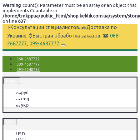
Warning
: count(): Parameter must be an array or an object that
implements Countable in
/home/tmkppua/public_html/shop.keklik.com.ua/system/storage
on line
637
⚡Консультации специалистов. 🚗Доставка по
Украине. ⌚Быстрая обработка заказов. ☎
068-
2687777
,
099-4687777
068-2687777
099-4687777
093-5648787
рус
рус
eng
укр
UAH
USD
UAH