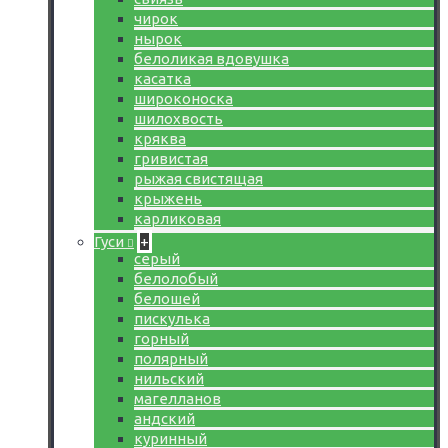
чирок
нырок
белоликая вдовушка
касатка
широконоска
шилохвость
кряква
гривистая
рыжая свистящая
крыжень
карликовая
Гуси
+
серый
белолобый
белошей
пискулька
горный
полярный
нильский
магелланов
андский
куринный