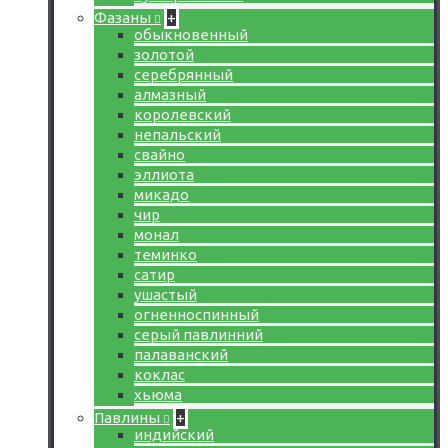
Фазаны
+
обыкновенный
золотой
серебрянный
алмазный
королевский
непальский
свайно
эллиота
микадо
чир
монал
теминко
сатир
ушастый
огненноспинный
серый павлинний
палаванский
коклас
хьюма
Павлины
+
индийский