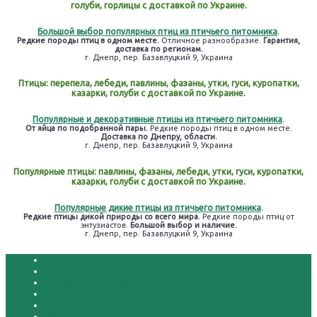
голуби, горлицы с доставкой по Украине.
Большой выбор популярных птиц из птичьего питомника
.
Редкие породы птиц в одном месте.
Отличное разнообразие.
Гарантия,
доставка по регионам.
г. Днепр, пер. Базавлуцкий 9, Украина
Птицы: перепела, лебеди, павлины, фазаны, утки, гуси, куропатки,
казарки, голуби с доставкой по Украине.
Популярные и декоративные птицы из птичьего питомника
.
От яйца по подобранной пары.
Редкие породы птиц в одном месте.
Доставка по Днепру, области.
г. Днепр, пер. Базавлуцкий 9, Украина
Популярные птицы: павлины, фазаны, лебеди, утки, гуси, куропатки,
казарки, голуби с доставкой по Украине.
Популярные дикие птицы из птичьего питомника
.
Редкие птицы дикой природы со всего мира.
Редкие породы птиц от
энтузиастов.
Большой выбор и наличие.
г. Днепр, пер. Базавлуцкий 9, Украина
О нас
О доставке
Условия соглашения
Связаться с нами
Карта сайта
SiteMap