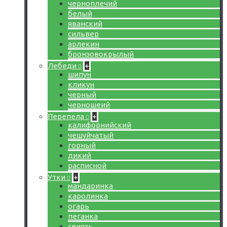
черноплечий
белый
яванский
сильвер
арлекин
бронзовокрылый
Лебеди
+
шипун
кликун
черный
черношеий
Перепела
+
калифорнийский
чешуйчатый
горный
дикий
расписной
Утки
+
мандаринка
каролинка
огарь
пеганка
свиязь