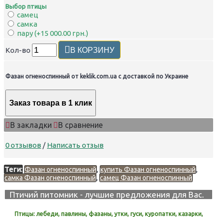
Выбор птицы
самец
самка
пару (+15 000.00 грн.)
Кол-во
В КОРЗИНУ
Фазан огненоспинный от keklik.com.ua с доставкой по Украине
Заказ товара в 1 клик
В закладки
В сравнение
0 отзывов
/
Написать отзыв
Теги:
,
,
Фазан огненоспинный
купить Фазан огненоспинный
,
самка Фазан огненоспинный
самец Фазан огненоспинный
Птичий питомник - лучшие предложения для Вас.
Птицы: лебеди, павлины, фазаны, утки, гуси, куропатки, казарки,