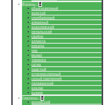
Фазаны
+
обыкновенный
золотой
серебрянный
алмазный
королевский
непальский
свайно
эллиота
микадо
чир
монал
теминко
сатир
ушастый
огненноспинный
серый павлинний
палаванский
коклас
хьюма
Павлины
+
индийский