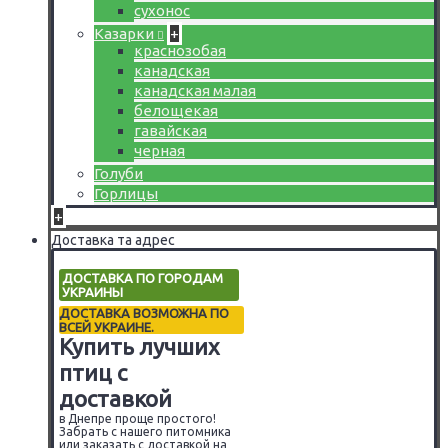
сухонос
Казарки
+
краснозобая
канадская
канадская малая
белощекая
гавайская
черная
Голуби
Горлицы
+
Доставка та адрес
ДОСТАВКА ПО ГОРОДАМ
УКРАИНЫ
ДОСТАВКА ВОЗМОЖНА ПО
ВСЕЙ УКРАИНЕ.
Купить лучших
птиц с
доставкой
в Днепре проще простого!
Забрать с нашего питомника
или заказать с доставкой на