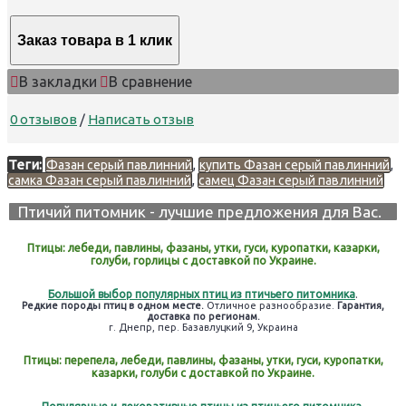
Заказ товара в 1 клик
В закладки
В сравнение
0 отзывов
/
Написать отзыв
Теги:
,
,
Фазан серый павлинний
купить Фазан серый павлинний
,
самка Фазан серый павлинний
самец Фазан серый павлинний
Птичий питомник - лучшие предложения для Вас.
Птицы: лебеди, павлины, фазаны, утки, гуси, куропатки, казарки,
голуби, горлицы с доставкой по Украине.
Большой выбор популярных птиц из птичьего питомника
.
Редкие породы птиц в одном месте.
Отличное разнообразие.
Гарантия,
доставка по регионам.
г. Днепр, пер. Базавлуцкий 9, Украина
Птицы: перепела, лебеди, павлины, фазаны, утки, гуси, куропатки,
казарки, голуби с доставкой по Украине.