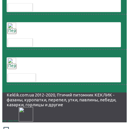
Перепел расписной
300.00 грн.
Перепел дикий
300.00 грн.
Перепел горный
8 000.00 грн.
Keklik.com.ua 2012-2020, Птичий питомник КЕКЛИК -
фазаны, куропатки, перепел, утки, павлины, лебеди,
казарки, горлицы и другие