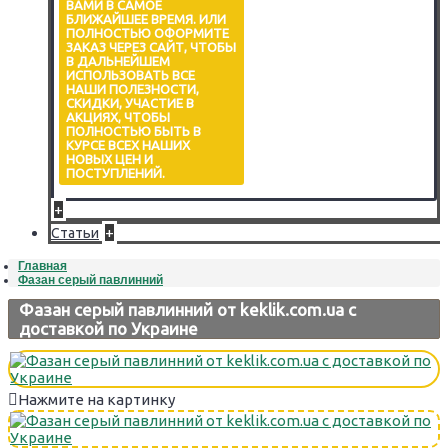
ВАМИ В САМОЕ
БЛИЖАЙШЕЕ ВРЕМЯ. ИЛИ
ПОЛНОСТЬЮ ОФОРМИТЕ
ЗАКАЗ ЧЕРЕЗ САЙТ, ЧТОБЫ
В ДАЛЬНЕЙШЕМ
ИСПОЛЬЗОВАТЬ ВСЕ
НАШИ ПОЛЕЗНОСТИ,
СКИДКИ, УЧАСТИЕ В
АКЦИЯХ, ЧТОБЫ
ПОЛНОСТЬЮ БЫТЬ В
КУРСЕ ВСЕХ НАШИХ
НОВЫХ ЦЕН И
ПОСТУПЛЕНИЙ.
+
+
Статьи
Главная
Фазан серый павлинний
Фазан серый павлинний от keklik.com.ua с
доставкой по Украине
Нажмите на картинку