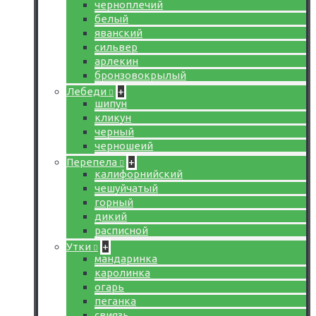
черноплечий
белый
яванский
сильвер
арлекин
бронзовокрылый
Лебеди
+
шипун
кликун
черный
черношеий
Перепела
+
калифорнийский
чешуйчатый
горный
дикий
расписной
Утки
+
мандаринка
каролинка
огарь
пеганка
свиязь