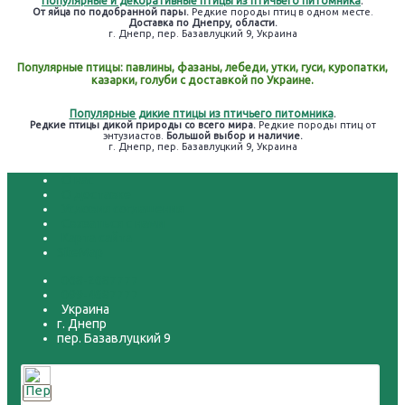
Популярные и декоративные птицы из птичьего питомника
.
От яйца по подобранной пары.
Редкие породы птиц в одном месте.
Доставка по Днепру, области.
г. Днепр, пер. Базавлуцкий 9, Украина
Популярные птицы: павлины, фазаны, лебеди, утки, гуси, куропатки,
казарки, голуби с доставкой по Украине.
Популярные дикие птицы из птичьего питомника
.
Редкие птицы дикой природы со всего мира.
Редкие породы птиц от
энтузиастов.
Большой выбор и наличие.
г. Днепр, пер. Базавлуцкий 9, Украина
О нас
О доставке
Условия соглашения
Связаться с нами
Карта сайта
SiteMap
068-2687777
099-4687777
Украина
г. Днепр
пер. Базавлуцкий 9