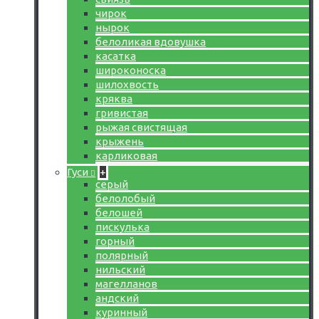
чирок
нырок
белоликая вдовушка
касатка
широконоска
шилохвость
кряква
гривистая
рыжая свистящая
крыжень
карликовая
Гуси
+
серый
белолобый
белошей
пискулька
горный
полярный
нильский
магелланов
андский
куринный