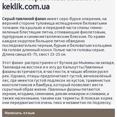
keklik.com.ua
Серый павлиний фазан
имеет серо-бурое оперение, на
верхней стороне туловища испещренное беловатыми
точками. На крыльях и передней части спины темно-
зеленые блестящие пятна, отливающие фиолетовым,
пурпурным и синим металлическим блеском. По краям
каждое округлое большое пятно обведено
последовательно черным, бурым и беловатым кольцами.
На голове длинный хохол. Голые части головы серые.
Длина самца 65-75, хвост 23-25 см.
Этот фазан распространен от Бутана до Мьянмы на западе,
Таиланда на востоке и к югу до Калькутты.Павлиньи
фазаны встречаются, в частности, в чащах вблизи русел
рек. Однако, птицы предпочитают густой, вечнозелёный
лес, где имеется густой подлесок из кустов, травянистых
многолетников и бамбука, который позволяет вести
скрытный образ жизни.
Павлиньи фазаны
питаются
зерном, ягодами, семенами, диким инжиром и сливами, а
также насекомыми, такими как термиты. В поисках корма
они передвигаются очень тихо и незаметно по подлеску.
Написать отзыв