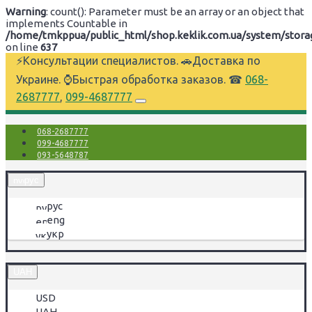
Warning
: count(): Parameter must be an array or an object that
implements Countable in
/home/tmkppua/public_html/shop.keklik.com.ua/system/storage
on line
637
⚡Консультации специалистов. 🚗Доставка по
Украине. ⌚Быстрая обработка заказов. ☎
068-
2687777
,
099-4687777
068-2687777
099-4687777
093-5648787
рус
рус
eng
укр
UAH
USD
UAH