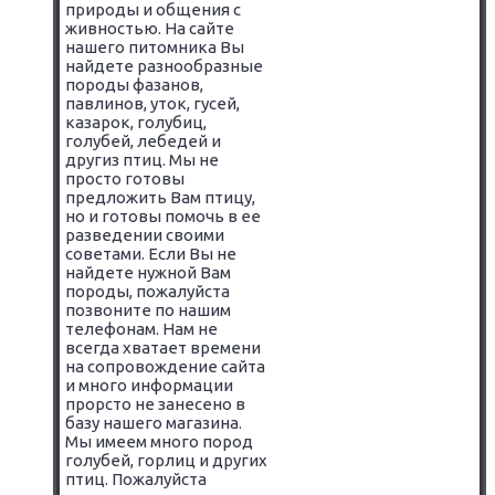
природы и общения с
живностью. На сайте
нашего питомника Вы
найдете разнообразные
породы фазанов,
павлинов, уток, гусей,
казарок, голубиц,
голубей, лебедей и
другиз птиц. Мы не
просто готовы
предложить Вам птицу,
но и готовы помочь в ее
разведении своими
советами. Если Вы не
найдете нужной Вам
породы, пожалуйста
позвоните по нашим
телефонам. Нам не
всегда хватает времени
на сопровождение сайта
и много информации
прорсто не занесено в
базу нашего магазина.
Мы имеем много пород
голубей, горлиц и других
птиц. Пожалуйста