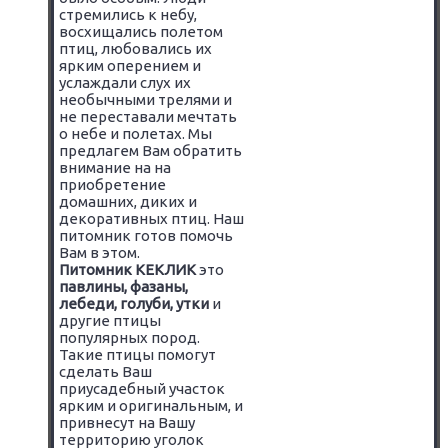
стремились к небу,
восхищались полетом
птиц, любовались их
ярким оперением и
услаждали слух их
необычными трелями и
не переставали мечтать
о небе и полетах. Мы
предлагем Вам обратить
внимание на на
приобретение
домашних, диких и
декоративных птиц. Наш
питомник готов помочь
Вам в этом.
Питомник КЕКЛИК
это
павлины, фазаны,
лебеди, голуби, утки
и
другие птицы
популярных пород.
Такие птицы помогут
сделать Ваш
приусадебный участок
ярким и оригинальным, и
привнесут на Вашу
территорию уголок