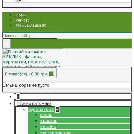
Логин
Регистр.
Мои Закладки (
0
)
0 товар(ов) - 0.00 грн.
В корзине пусто!
MENU
+
Птичий питомник
Куропатки
+
серая
красная
кеклик
кустарниковая